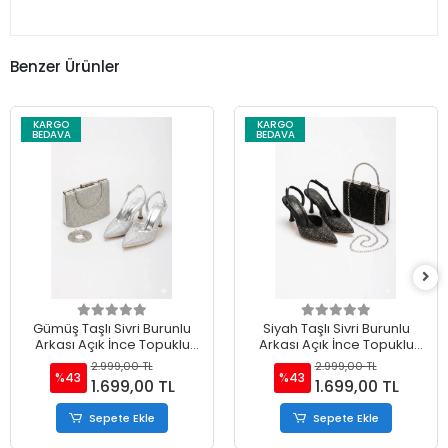
Benzer Ürünler
KARGO
KARGO
BEDAVA
BEDAVA
Gümüş Taşlı Sivri Burunlu
Siyah Taşlı Sivri Burunlu
Arkası Açık İnce Topuklu
Arkası Açık İnce Topuklu
Stiletto ve Çanta Takımı
Stiletto ve Çanta Takımı
2.999,00 TL
2.999,00 TL
%43
%43
1.699,00 TL
1.699,00 TL
Sepete Ekle
Sepete Ekle