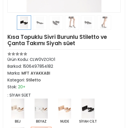
Kısa Topuklu Sivri Burunlu Stiletto ve
Çanta Takımı Siyah süet
Ürün Kodu:
CLW0VZO1O1
Barkod:
1506497854182
Marka:
MFT AYAKKABI
Kategori:
Stiletto
Stok:
20+
: SİYAH SÜET
BEJ
BEYAZ
NUDE
SİYAH CİLT