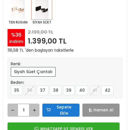
TEN RUGAN
SİYAH SÜET
2.199,00 TL
%36
1.399,00 TL
indirim
116,58 TL 'den başlayan taksitlerle
Renk:
Siyah Süet Çantalı
Beden:
35
36
37
38
39
40
41
42
Sepete
Hemen Al
Ekle
WHATSAPP İLE SİPARİŞ VER