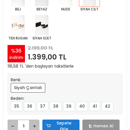
BEJ
BEYAZ
NUDE
SİYAH CİLT
TEN RUGAN
SİYAH SÜET
2.199,00 TL
%36
1.399,00 TL
indirim
116,58 TL 'den başlayan taksitlerle
Renk:
Siyah Çantalı
Beden:
35
36
37
38
39
40
41
42
Sepete
Hemen Al
Ekle