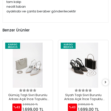
tam kalıp
neolit taban
ayakkabı ve çanta beraber gönderilecektir
Benzer Ürünler
KARGO
KARGO
BEDAVA
BEDAVA
Gümüş Taşlı Sivri Burunlu
Siyah Taşlı Sivri Burunlu
Arkası Açık İnce Topuklu
Arkası Açık İnce Topuklu
Stiletto ve Çanta Takımı
Stiletto ve Çanta Takımı
2.999,00 TL
2.999,00 TL
%43
%43
1.699,00 TL
1.699,00 TL