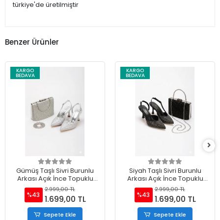
türkiye'de üretilmiştir
Benzer Ürünler
KARGO
KARGO
BEDAVA
BEDAVA
Gümüş Taşlı Sivri Burunlu
Siyah Taşlı Sivri Burunlu
Arkası Açık İnce Topuklu
Arkası Açık İnce Topuklu
Stiletto ve Çanta Takımı
Stiletto ve Çanta Takımı
2.999,00 TL
2.999,00 TL
%43
%43
1.699,00 TL
1.699,00 TL
Sepete Ekle
Sepete Ekle