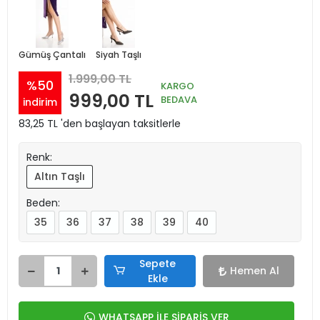
Gümüş Çantalı
Siyah Taşlı
1.999,00 TL
%50
KARGO
999,00 TL
BEDAVA
indirim
83,25 TL 'den başlayan taksitlerle
Renk:
Altın Taşlı
Beden:
35
36
37
38
39
40
Sepete
Hemen Al
Ekle
WHATSAPP İLE SİPARİŞ VER