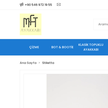
+90 546 972 19 55
KLASİK TOPUKLU
ÇİZME
BOT & BOOTİE
AYAKKABI
Ana Sayfa
Stiletto