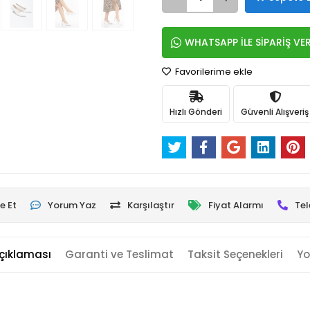
WHATSAPP İLE SİPARİŞ VE
Favorilerime ekle
Hızlı Gönderi
Güvenli Alışveriş
e Et
Yorum Yaz
Karşılaştır
Fiyat Alarmı
Tel
çıklaması
Garanti ve Teslimat
Taksit Seçenekleri
Yo