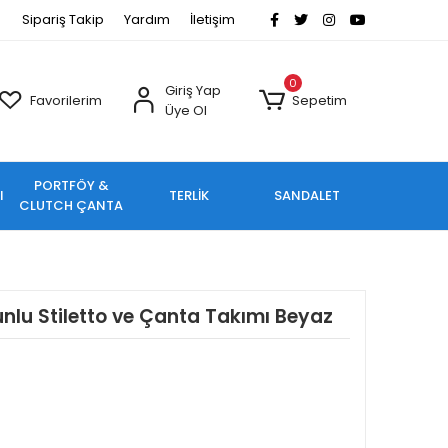
Sipariş Takip
Yardım
İletişim
0
Giriş Yap
Favorilerim
Sepetim
Üye Ol
PORTFÖY &
I
TERLİK
SANDALET
CLUTCH ÇANTA
unlu Stiletto ve Çanta Takımı Beyaz