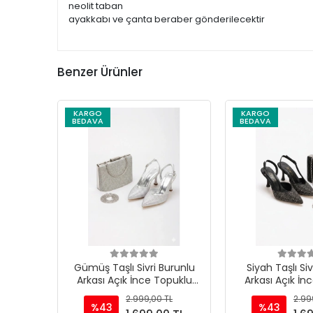
neolit taban
ayakkabı ve çanta beraber gönderilecektir
Benzer Ürünler
KARGO
KARGO
BEDAVA
BEDAVA
Gümüş Taşlı Sivri Burunlu
Siyah Taşlı Siv
Arkası Açık İnce Topuklu
Arkası Açık İn
Stiletto ve Çanta Takımı
Stiletto ve Ça
2.999,00 TL
2.99
%43
%43