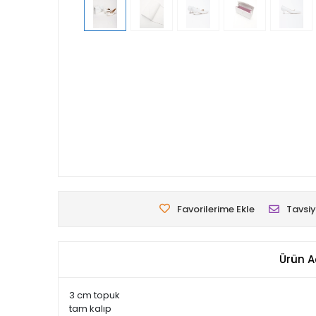
Favorilerime Ekle
Tavsiy
Ürün A
3 cm topuk
tam kalıp