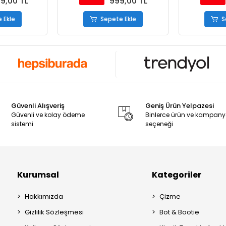
99,00 TL
999,00 TL
 Ekle
Sepete Ekle
S
Güvenli Alışveriş
Geniş Ürün Yelpazesi
Güvenli ve kolay ödeme
Binlerce ürün ve kampan
sistemi
seçeneği
Kurumsal
Kategoriler
Hakkımızda
Çizme
Gizlilik Sözleşmesi
Bot & Bootie