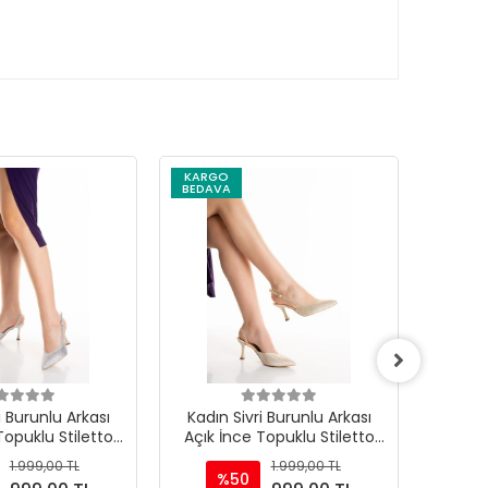
KARGO
KARG
BEDAVA
BEDAV
i Burunlu Arkası
Kadın Sivri Burunlu Arkası
Sivri B
Topuklu Stiletto
Açık İnce Topuklu Stiletto
Topuk
üş Taşlı
Altın Taşlı
1.999,00 TL
1.999,00 TL
%50
%