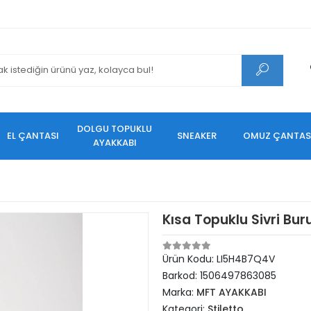
DOLGU TOPUKLU
EL ÇANTASI
SNEAKER
OMUZ ÇANTAS
AYAKKABI
Kısa Topuklu Sivri Bur
Ürün Kodu:
LI5H4B7Q4V
Barkod:
1506497863085
Marka:
MFT AYAKKABI
Kategori:
Stiletto