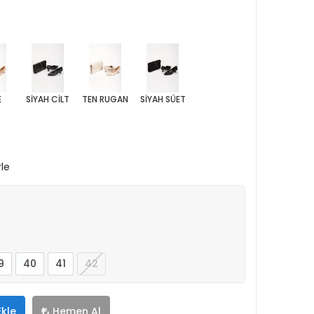
E
SİYAH CİLT
TEN RUGAN
SİYAH SÜET
rle
9
40
41
42
Ekle
Hemen Al