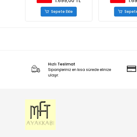
1.699,00 TL
1.6
Sepete Ekle
Sepete
Hızlı Teslimat
Siparişleriniz en kısa sürede elinize
ulaşır.