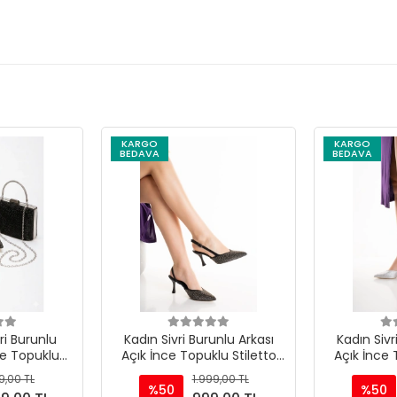
KARGO
KARGO
BEDAVA
BEDAVA
ri Burunlu
Kadın Sivri Burunlu Arkası
Kadın Sivr
ce Topuklu
Açık İnce Topuklu Stiletto
Açık İnce 
nta Takımı
Siyah Taşlı
Güm
9,00 TL
1.999,00 TL
%50
%50