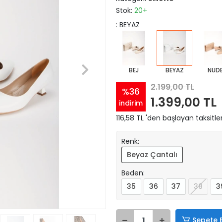
Stok:
20+
: BEYAZ
BEJ
BEYAZ
NUD
2.199,00 TL
%36
1.399,00 TL
indirim
116,58 TL 'den başlayan taksitle
Renk:
Beyaz Çantalı
Beden:
35
36
37
38
3
Sepete 