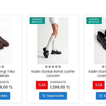
KARGO
KARGO
BEDAVA
BEDAVA
ngi Triko
Kadın Günlük Rahat Loafer
Kadın Günl
akkabı
Lacivert
Loafe
9,00 TL
2.099,00 TL
%38
%38
99,00 TL
1.299,00 TL
 Ekle
Sepete Ekle
S