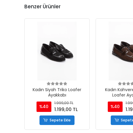
Benzer Ürünler
Kadın Siyah Triko Loafer
Kadın Kahvere
Ayakkabı
Loafer Ay
1.999,00 TL
1.99
%40
%40
1.199,00 TL
1.1
Sepete Ekle
Sepete