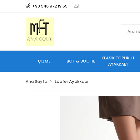
+90 546 972 19 55
KLASİK TOPUKLU
ÇİZME
BOT & BOOTİE
AYAKKABI
Ana Sayfa
Loafer Ayakkabı