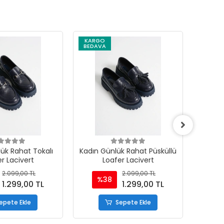
KARGO
KARG
BEDAVA
BEDAV
ük Rahat Tokalı
Kadın Günlük Rahat Püsküllü
Kadın 
r Lacivert
Loafer Lacivert
Lo
2.099,00 TL
2.099,00 TL
%38
%
1.299,00 TL
1.299,00 TL
epete Ekle
Sepete Ekle