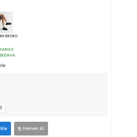
YAH KROKO
KARGO
BEDAVA
rle
0
Ekle
Hemen Al