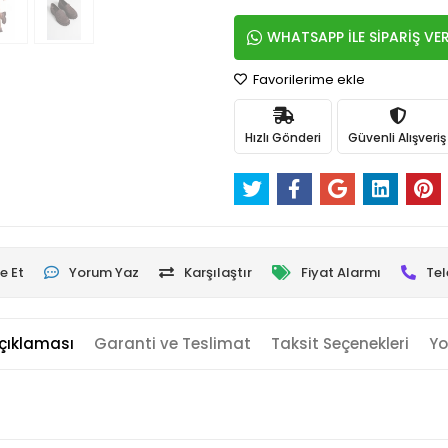
WHATSAPP İLE SİPARİŞ VE
Favorilerime ekle
Hızlı Gönderi
Güvenli Alışveriş
e Et
Yorum Yaz
Karşılaştır
Fiyat Alarmı
Tel
çıklaması
Garanti ve Teslimat
Taksit Seçenekleri
Yo