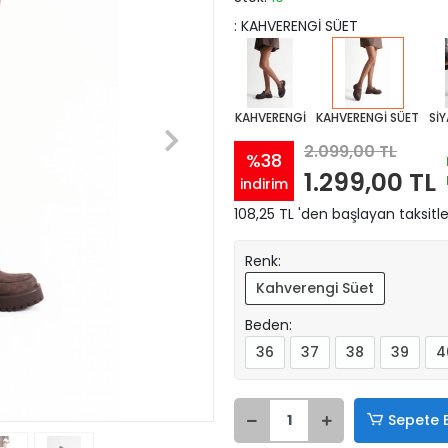
: KAHVERENGİ SÜET
KAHVERENGİ
KAHVERENGİ SÜET
Sİ
2.099,00 TL
%38
1.299,00 TL
indirim
108,25 TL 'den başlayan taksitle
Renk:
Kahverengi Süet
Beden:
36
37
38
39
4
Sepete 