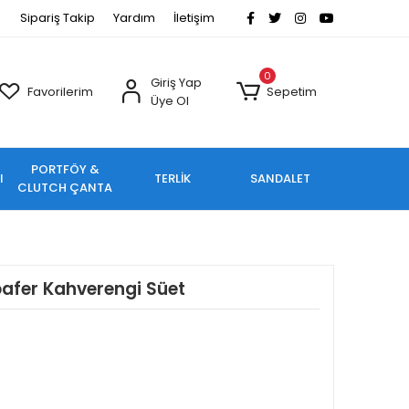
Sipariş Takip
Yardım
İletişim
0
Giriş Yap
Favorilerim
Sepetim
Üye Ol
PORTFÖY &
I
TERLİK
SANDALET
CLUTCH ÇANTA
afer Kahverengi Süet