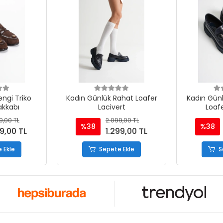
ngi Triko
Kadın Günlük Rahat Loafer
Kadın Günl
akkabı
Lacivert
Loafe
9,00 TL
2.099,00 TL
%38
%38
99,00 TL
1.299,00 TL
 Ekle
Sepete Ekle
S