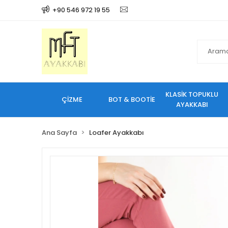
+90 546 972 19 55
KLASİK TOPUKLU
ÇİZME
BOT & BOOTİE
AYAKKABI
Ana Sayfa
Loafer Ayakkabı