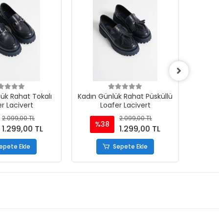
ük Rahat Tokalı
Kadın Günlük Rahat Püsküllü
Kadın 
r Lacivert
Loafer Lacivert
Lo
2.099,00 TL
2.099,00 TL
%38
%
1.299,00 TL
1.299,00 TL
epete Ekle
Sepete Ekle