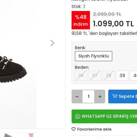
Stok:
3
2.099,00 TL
%48
1.099,00 TL
indirim
91,58 TL 'den başlayan taksitler
Renk:
Siyah Fiyonklu
Beden:
36
37
38
39
4
Sepete 
WHATSAPP İLE SİPARİŞ VE
Favorilerime ekle