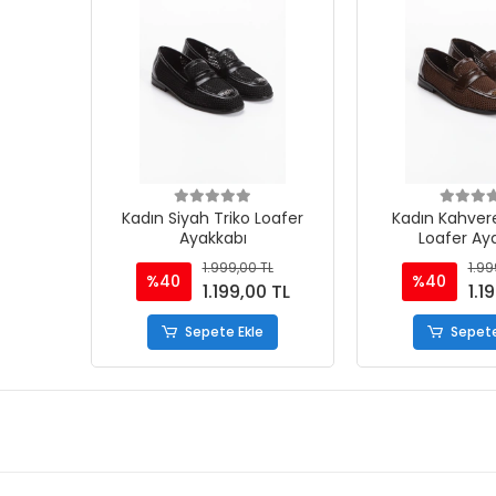
Kadın Siyah Triko Loafer
Kadın Kahvere
Ayakkabı
Loafer Ay
1.999,00 TL
1.99
%40
%40
1.199,00 TL
1.1
Sepete Ekle
Sepete