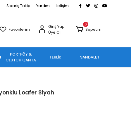
Sipariş Takip
Yardım
İletişim
0
Giriş Yap
Favorilerim
Sepetim
Üye Ol
PORTFÖY &
I
TERLİK
SANDALET
CLUTCH ÇANTA
yonklu Loafer Siyah