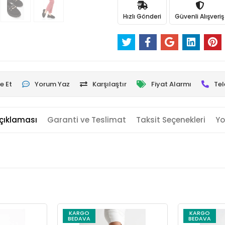
Hızlı Gönderi
Güvenli Alışveriş
e Et
Yorum Yaz
Karşılaştır
Fiyat Alarmı
Tel
çıklaması
Garanti ve Teslimat
Taksit Seçenekleri
Yo
KARGO
KARGO
BEDAVA
BEDAVA