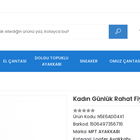
DOLGU TOPUKLU
EL ÇANTASI
SNEAKER
OMUZ ÇANTAS
AYAKKABI
Kadın Günlük Rahat Fi
Ürün Kodu:
N5E6AD04X1
Barkod:
1506497356716
Marka:
MFT AYAKKABI
Kategori:
Loafer Ayakkabı