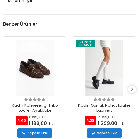
kullanılmıştır.
Benzer Ürünler
KARGO
BEDAVA
Kadın Kahverengi Triko
Kadın Günlük Rahat Loafer
Loafer Ayakkabı
Lacivert
1.999,00 TL
2.099,00 TL
%40
%38
1.199,00 TL
1.299,00 TL
Sepete Ekle
Sepete Ekle