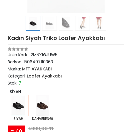
Kadın Siyah Triko Loafer Ayakkabı
Ürün Kodu:
2MNX1GJUW5
Barkod:
1506497110363
Marka:
MFT AYAKKABI
Kategori:
Loafer Ayakkabı
Stok:
7
: SİYAH
SİYAH
KAHVERENGİ
1.999,00 TL
%40