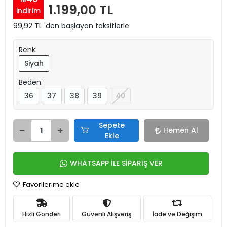
1.199,00 TL
indirim
99,92 TL 'den başlayan taksitlerle
Renk:
Siyah
Beden:
36
37
38
39
40
Sepete
Hemen Al
Ekle
WHATSAPP İLE SİPARİŞ VER
Favorilerime ekle
Hızlı Gönderi
Güvenli Alışveriş
İade ve Değişim