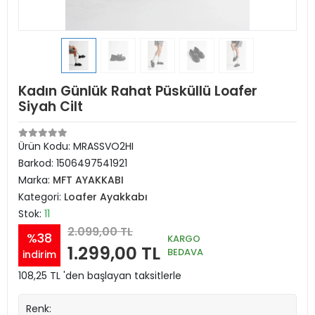
Kadın Günlük Rahat Püsküllü Loafer
Siyah Cilt
Ürün Kodu:
MRASSVO2HI
Barkod:
1506497541921
Marka:
MFT AYAKKABI
Kategori:
Loafer Ayakkabı
Stok:
11
2.099,00 TL
%38
KARGO
1.299,00 TL
BEDAVA
indirim
108,25 TL 'den başlayan taksitlerle
Renk: