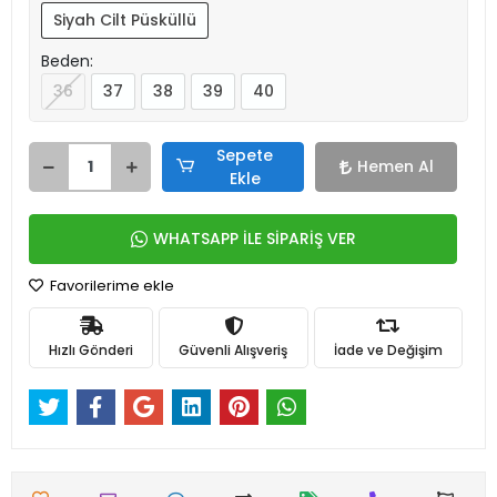
Siyah Cilt Püsküllü
Beden:
36
37
38
39
40
Sepete
Hemen Al
Ekle
WHATSAPP İLE SİPARİŞ VER
Favorilerime ekle
Hızlı Gönderi
Güvenli Alışveriş
İade ve Değişim