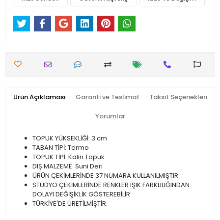
Ürün Açıklaması
Garanti ve Teslimat
Taksit Seçenekleri
Yorumlar
TOPUK YÜKSEKLİĞİ: 3 cm
TABAN TİPİ: Termo
TOPUK TİPİ: Kalın Topuk
DIŞ MALZEME: Suni Deri
ÜRÜN ÇEKİMLERİNDE 37 NUMARA KULLANILMIŞTIR
STÜDYO ÇEKİMLERİNDE RENKLER IŞIK FARKLILIĞINDAN
DOLAYI DEĞİŞİKLİK GÖSTEREBİLİR
TÜRKİYE'DE ÜRETİLMİŞTİR.