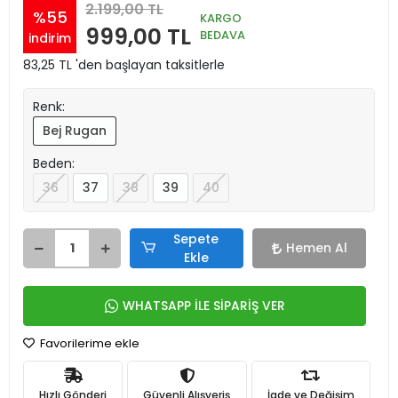
2.199,00 TL
%55
KARGO
999,00 TL
BEDAVA
indirim
83,25 TL 'den başlayan taksitlerle
Renk:
Bej Rugan
Beden:
36
37
38
39
40
Sepete
Hemen Al
Ekle
WHATSAPP İLE SİPARİŞ VER
Favorilerime ekle
Hızlı Gönderi
Güvenli Alışveriş
İade ve Değişim