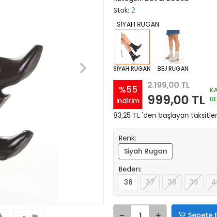
Stok:
2
: SİYAH RUGAN
SİYAH RUGAN
BEJ RUGAN
2.199,00 TL
%55
K
999,00 TL
B
indirim
83,25 TL 'den başlayan taksitler
Renk:
Siyah Rugan
Beden:
36
37
38
39
4
Sepete 