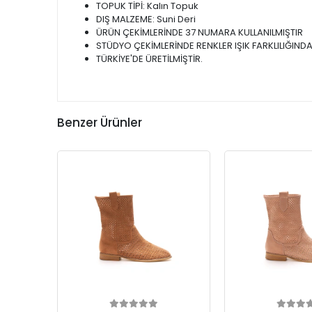
TOPUK TİPİ: Kalın Topuk
DIŞ MALZEME: Suni Deri
ÜRÜN ÇEKİMLERİNDE 37 NUMARA KULLANILMIŞTIR
STÜDYO ÇEKİMLERİNDE RENKLER IŞIK FARKLILIĞINDA
TÜRKİYE'DE ÜRETİLMİŞTİR.
Benzer Ürünler