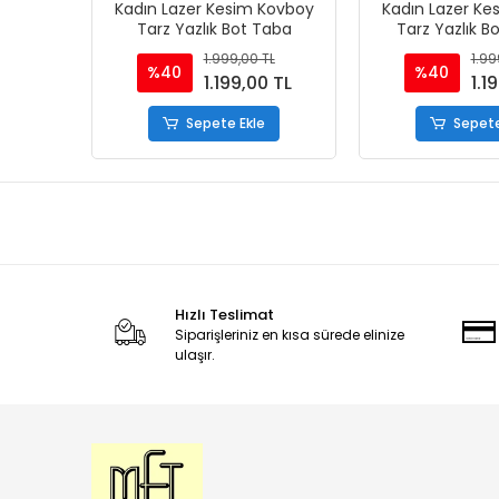
Kadın Lazer Kesim Kovboy
Kadın Lazer Ke
Tarz Yazlık Bot Taba
Tarz Yazlık 
1.999,00 TL
1.99
%40
%40
1.199,00 TL
1.1
Sepete Ekle
Sepete
Hızlı Teslimat
Siparişleriniz en kısa sürede elinize
ulaşır.