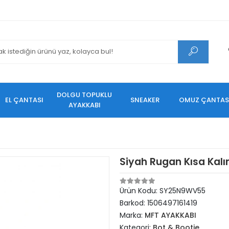
DOLGU TOPUKLU
EL ÇANTASI
SNEAKER
OMUZ ÇANTAS
AYAKKABI
Siyah Rugan Kısa Kalın
Ürün Kodu:
SY25N9WV55
Barkod:
1506497161419
Marka:
MFT AYAKKABI
Kategori:
Bot & Bootie