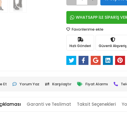
WHATSAPP İLE SİPARİŞ VE
Favorilerime ekle
Hızlı Gönderi
Güvenli Alışveriş
e Et
Yorum Yaz
Karşılaştır
Fiyat Alarmı
Tel
çıklaması
Garanti ve Teslimat
Taksit Seçenekleri
Yo