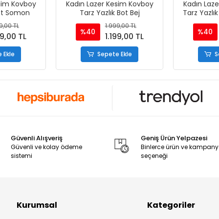
sim Kovboy
Kadın Lazer Kesim Kovboy
Kadın Laz
Bot Somon
Tarz Yazlık Bot Bej
Tarz Yazlı
9,00 TL
1.999,00 TL
%40
%40
99,00 TL
1.199,00 TL
 Ekle
Sepete Ekle
S
Güvenli Alışveriş
Geniş Ürün Yelpazesi
Güvenli ve kolay ödeme
Binlerce ürün ve kampan
sistemi
seçeneği
Kurumsal
Kategoriler