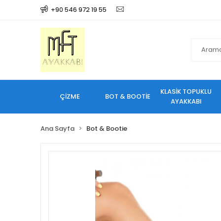
+90 546 972 19 55
KLASİK TOPUKLU
ÇİZME
BOT & BOOTİE
AYAKKABI
Ana Sayfa
Bot & Bootie