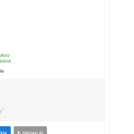
ARGO
EDAVA
le
0
Ekle
Hemen Al