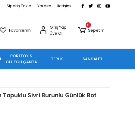
Sipariş Takip
Yardım
İletişim
0
Giriş Yap
Favorilerim
Sepetim
Üye Ol
PORTFÖY &
I
TERLİK
SANDALET
CLUTCH ÇANTA
 Topuklu Sivri Burunlu Günlük Bot