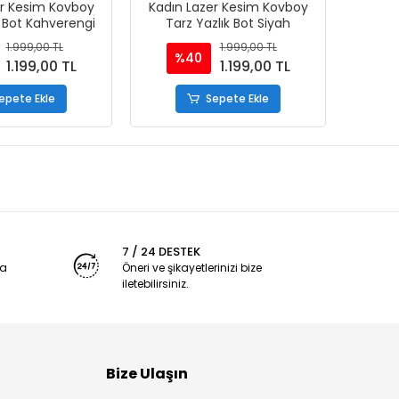
er Kesim Kovboy
Kadın Lazer Kesim Kovboy
Kadın
k Bot Kahverengi
Tarz Yazlık Bot Siyah
Ta
1.999,00 TL
1.999,00 TL
%40
%
1.199,00 TL
1.199,00 TL
epete Ekle
Sepete Ekle
7 / 24 DESTEK
ya
Öneri ve şikayetlerinizi bize
iletebilirsiniz.
Bize Ulaşın