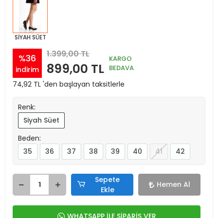
SİYAH SÜET
1.399,00 TL
%36
KARGO
899,00 TL
BEDAVA
indirim
74,92 TL 'den başlayan taksitlerle
Renk:
Siyah Süet
Beden:
35
36
37
38
39
40
41
42
Sepete
Hemen Al
Ekle
WHATSAPP İLE SİPARİŞ VER