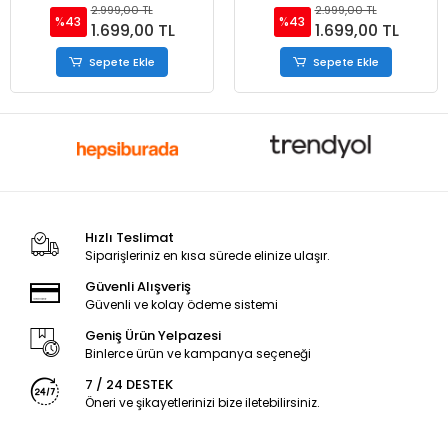
Stiletto ve Çanta Takımı
Stiletto ve Çanta Takımı
2.999,00 TL
2.999,00 TL
%43
%43
1.699,00 TL
1.699,00 TL
Sepete Ekle
Sepete Ekle
Hızlı Teslimat
Siparişleriniz en kısa sürede elinize ulaşır.
Güvenli Alışveriş
Güvenli ve kolay ödeme sistemi
Geniş Ürün Yelpazesi
Binlerce ürün ve kampanya seçeneği
7 / 24 DESTEK
Öneri ve şikayetlerinizi bize iletebilirsiniz.