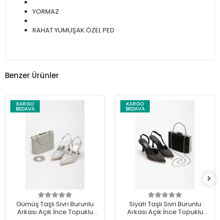
YORMAZ
RAHAT YUMUŞAK ÖZEL PED
Benzer Ürünler
KARGO
KARGO
BEDAVA
BEDAVA
Gümüş Taşlı Sivri Burunlu
Siyah Taşlı Sivri Burunlu
Arkası Açık İnce Topuklu
Arkası Açık İnce Topuklu
Stiletto ve Çanta Takımı
Stiletto ve Çanta Takımı