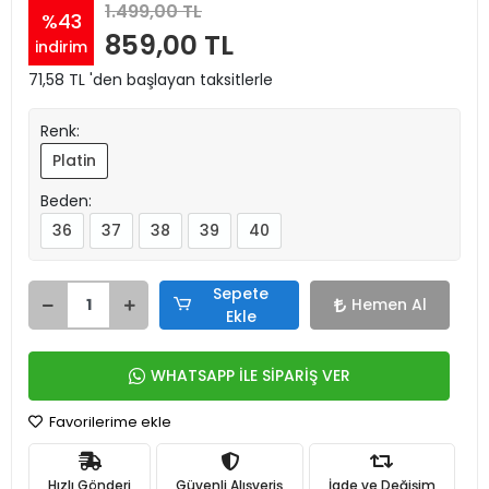
1.499,00 TL
%43
859,00 TL
indirim
71,58 TL 'den başlayan taksitlerle
Renk:
Platin
Beden:
36
37
38
39
40
Sepete
Hemen Al
Ekle
WHATSAPP İLE SİPARİŞ VER
Favorilerime ekle
Hızlı Gönderi
Güvenli Alışveriş
İade ve Değişim