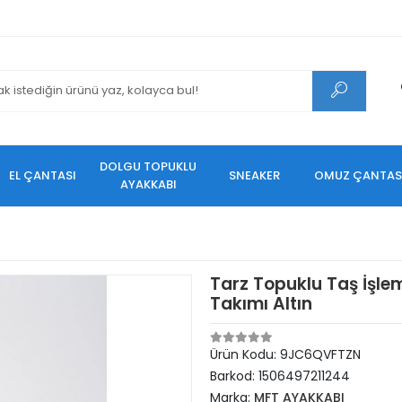
DOLGU TOPUKLU
EL ÇANTASI
SNEAKER
OMUZ ÇANTAS
AYAKKABI
Tarz Topuklu Taş İşle
Takımı Altın
Ürün Kodu:
9JC6QVFTZN
Barkod:
1506497211244
Marka:
MFT AYAKKABI