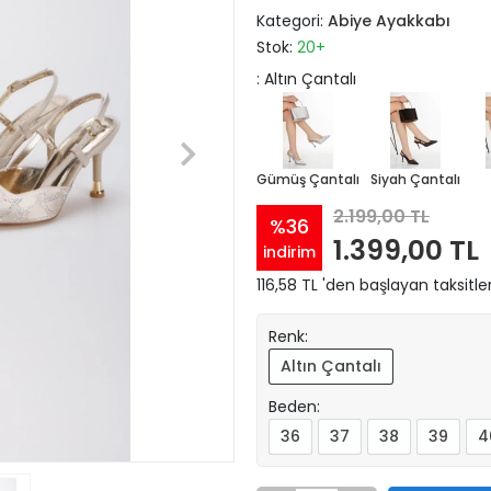
Kategori:
Abiye Ayakkabı
Stok:
20+
: Altın Çantalı
Gümüş Çantalı
Siyah Çantalı
2.199,00 TL
%36
1.399,00 TL
indirim
116,58 TL 'den başlayan taksitle
Renk:
Altın Çantalı
Beden:
36
37
38
39
4