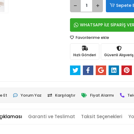
Sepete 
WHATSAPP İLE SİPARİŞ VE
Favorilerime ekle
Hızlı Gönderi
Güvenli Alışveriş
e Et
Yorum Yaz
Karşılaştır
Fiyat Alarmı
Tel
çıklaması
Garanti ve Teslimat
Taksit Seçenekleri
Yo