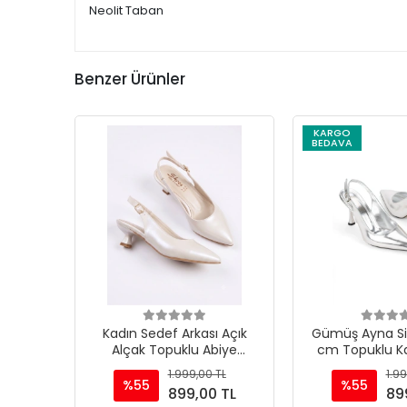
Neolit Taban
Benzer Ürünler
KARGO
BEDAVA
Kadın Sedef Arkası Açık
Gümüş Ayna Siv
Alçak Topuklu Abiye
cm Topuklu Ka
Ayakkabı
Ayakka
1.999,00 TL
1.99
%55
%55
899,00 TL
89