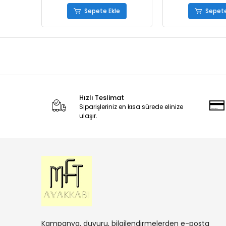
Sepete Ekle
Sepete
Hızlı Teslimat
Siparişleriniz en kısa sürede elinize
ulaşır.
Kampanya, duyuru, bilgilendirmelerden e-posta