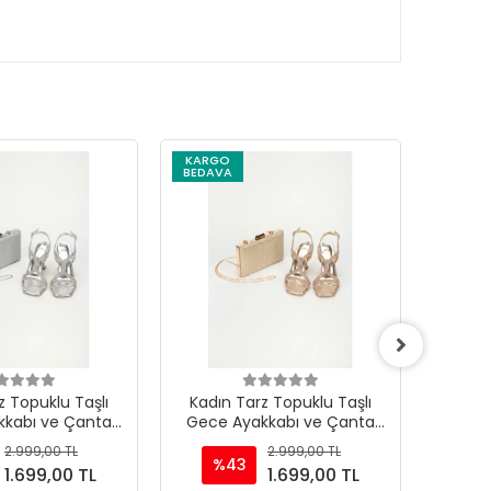
KARGO
KARG
BEDAVA
BEDAV
z Topuklu Taşlı
Kadın Tarz Topuklu Taşlı
Kadın
kkabı ve Çanta
Gece Ayakkabı ve Çanta
Gece
mı Gümüş
Takımı Altın
2.999,00 TL
2.999,00 TL
%43
%
1.699,00 TL
1.699,00 TL