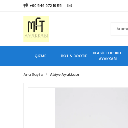
+90 546 972 19 55
KLASİK TOPUKLU
ÇİZME
BOT & BOOTİE
AYAKKABI
Ana Sayfa
Abiye Ayakkabı