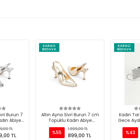
KARGO
KARGO
BEDAVA
BEDAVA
ri Burun 7
Altın Ayna Sivri Burun 7 cm
Kadın Tar
dın Abiye
Topuklu Kadın Abiye
Gece Aya
bı
Ayakkabı
Takı
9,00 TL
1.999,00 TL
%55
%43
9,00 TL
899,00 TL