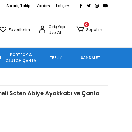
Sipariş Takip
Yardım
İletişim
0
Giriş Yap
Favorilerim
Sepetim
Üye Ol
PORTFÖY &
I
TERLİK
SANDALET
CLUTCH ÇANTA
meli Saten Abiye Ayakkabı ve Çanta