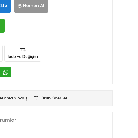
Ekle
Hemen Al
R
İade ve Değişim
efonla Sipariş
Ürün Önerileri
rumlar