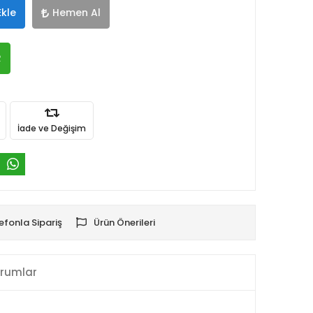
Ekle
Hemen Al
R
İade ve Değişim
efonla Sipariş
Ürün Önerileri
rumlar