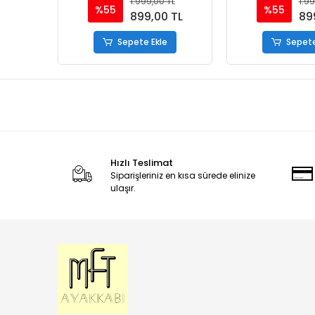
1.999,00 TL
1.99
%55
%55
899,00 TL
89
Sepete Ekle
Sepete
Hızlı Teslimat
Siparişleriniz en kısa sürede elinize
ulaşır.