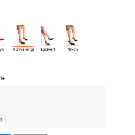
ya
Kahverengi
Lacivert
Siyah
rle
0