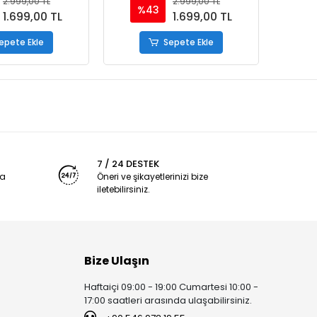
2.999,00 TL
2.999,00 TL
%43
%
1.699,00 TL
1.699,00 TL
epete Ekle
Sepete Ekle
7 / 24 DESTEK
ya
Öneri ve şikayetlerinizi bize
iletebilirsiniz.
Bize Ulaşın
Haftaiçi 09:00 - 19:00 Cumartesi 10:00 -
17:00 saatleri arasında ulaşabilirsiniz.