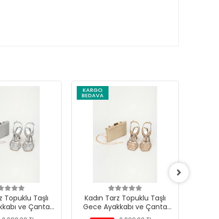
KARGO
KARG
BEDAVA
BEDAV
z Topuklu Taşlı
Kadın Tarz Topuklu Taşlı
Kadın
kkabı ve Çanta
Gece Ayakkabı ve Çanta
Gece
mı Gümüş
Takımı Altın