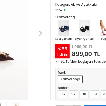
Kategori:
Abiye Ayakkabı
Stok:
8
: Kahverengi
Laci Çantalı
Siyah Çantalı
Fuş
1.999,00 TL
%55
899,00 TL
indirim
74,92 TL 'den başlayan taksitle
Renk:
Kahverengi
Beden:
36
37
38
39
4