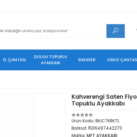
DOLGU TOPUKLU
EL ÇANTASI
SNEAKER
OMUZ ÇANTAS
AYAKKABI
Kahverengi Saten Fiyo
Topuklu Ayakkabı
Ürün Kodu:
BIUC7KRKTL
Barkod:
1506497442273
Marka:
MFT AYAKKABI