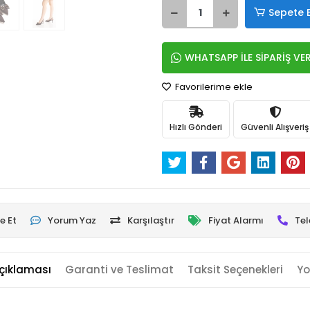
Sepete 
WHATSAPP İLE SİPARİŞ VE
Favorilerime ekle
Hızlı Gönderi
Güvenli Alışveriş
e Et
Yorum Yaz
Karşılaştır
Fiyat Alarmı
Tel
çıklaması
Garanti ve Teslimat
Taksit Seçenekleri
Yo