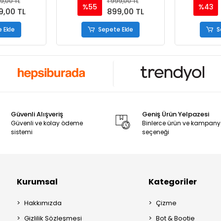
9,00 TL
1.999,00 TL
%55
%43
9,00 TL
899,00 TL
 Ekle
Sepete Ekle
S
Güvenli Alışveriş
Geniş Ürün Yelpazesi
Güvenli ve kolay ödeme
Binlerce ürün ve kampan
sistemi
seçeneği
Kurumsal
Kategoriler
Hakkımızda
Çizme
Gizlilik Sözleşmesi
Bot & Bootie