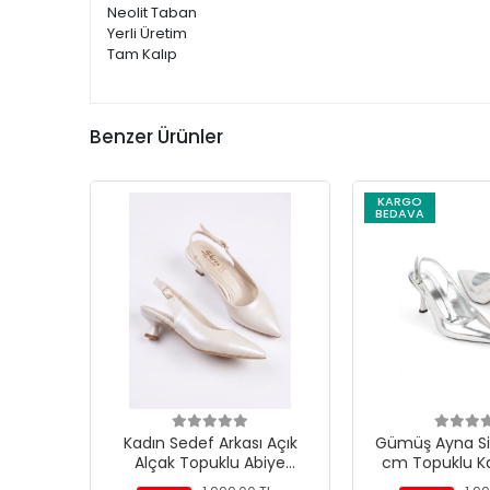
Neolit Taban
Yerli Üretim
Tam Kalıp
Benzer Ürünler
KARGO
BEDAVA
Kadın Sedef Arkası Açık
Gümüş Ayna Siv
Alçak Topuklu Abiye
cm Topuklu Ka
Ayakkabı
Ayakka