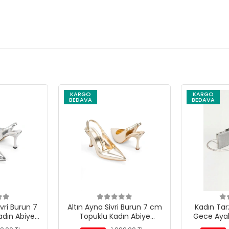
KARGO
KARGO
BEDAVA
BEDAVA
ri Burun 7
Altın Ayna Sivri Burun 7 cm
Kadın Tar
dın Abiye
Topuklu Kadın Abiye
Gece Aya
bı
Ayakkabı
Takı