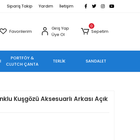
Sipariş Takip
Yardım
İletişim
0
Giriş Yap
Favorilerim
Sepetim
Üye Ol
PORTFÖY &
I
TERLİK
SANDALET
CLUTCH ÇANTA
nklu Kuşgözü Aksesuarlı Arkası Açık