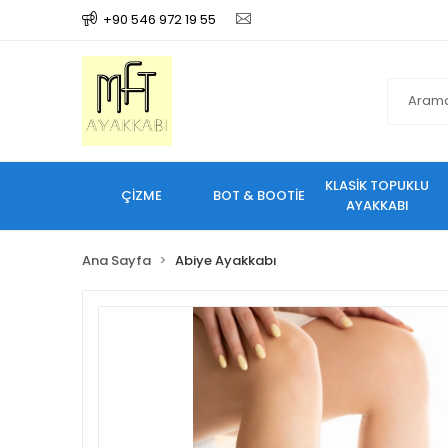
+90 546 972 19 55
KLASİK TOPUKLU
ÇİZME
BOT & BOOTİE
AYAKKABI
Ana Sayfa
Abiye Ayakkabı