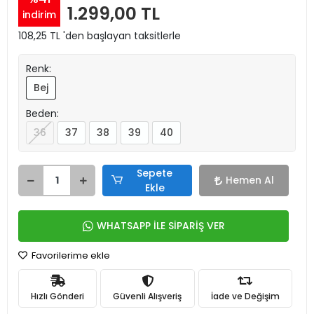
1.299,00 TL
indirim
108,25 TL 'den başlayan taksitlerle
Renk:
Bej
Beden:
36
37
38
39
40
Sepete
Hemen Al
Ekle
WHATSAPP İLE SİPARİŞ VER
Favorilerime ekle
Hızlı Gönderi
Güvenli Alışveriş
İade ve Değişim