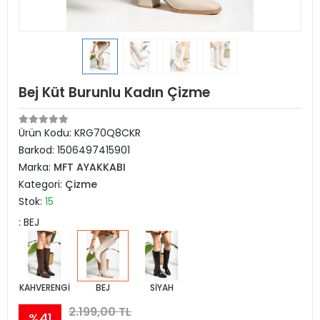
Bej Küt Burunlu Kadın Çizme
Ürün Kodu:
KRG70Q8CKR
Barkod:
1506497415901
Marka:
MFT AYAKKABI
Kategori:
Çizme
Stok:
15
: BEJ
KAHVERENGİ
BEJ
SİYAH
2.199,00 TL
%41