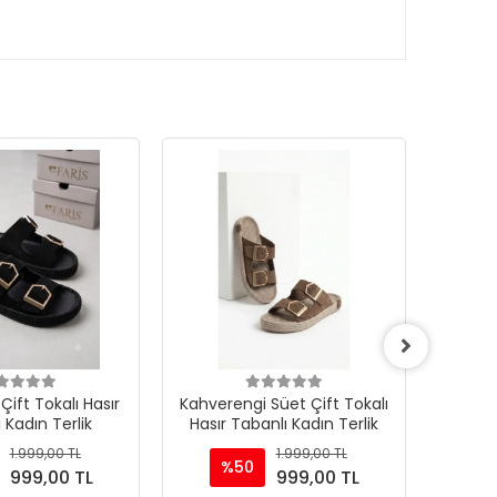
Çift Tokalı Hasır
Kahverengi Süet Çift Tokalı
Kadı
 Kadın Terlik
Hasır Tabanlı Kadın Terlik
Alçak 
1.999,00 TL
1.999,00 TL
%50
999,00 TL
999,00 TL