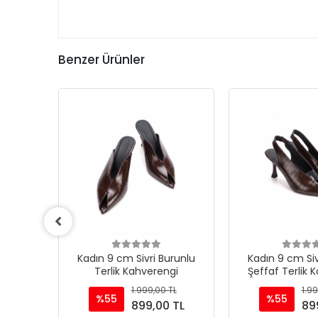
Benzer Ürünler
urunlu
Kadın 9 cm Sivri Burunlu
Kadın 9 cm Siv
Terlik Kahverengi
Şeffaf Terlik 
TL
1.999,00 TL
1.99
%55
%55
 TL
899,00 TL
89