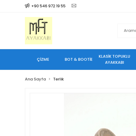
+90 546 972 19 55
KLASİK TOPUKLU
ÇİZME
BOT & BOOTİE
AYAKKABI
Ana Sayfa
Terlik