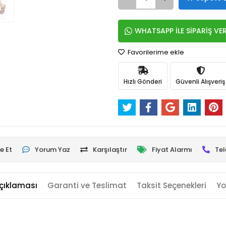
WHATSAPP İLE SİPARİŞ VE
Favorilerime ekle
Hızlı Gönderi
Güvenli Alışveriş
e Et
Yorum Yaz
Karşılaştır
Fiyat Alarmı
Tel
çıklaması
Garanti ve Teslimat
Taksit Seçenekleri
Yo