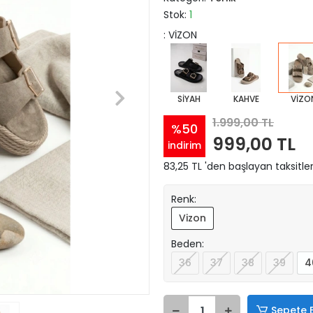
Stok:
1
: VİZON
SİYAH
KAHVE
VİZO
1.999,00 TL
%50
999,00 TL
indirim
83,25 TL 'den başlayan taksitler
Renk:
Vizon
Beden:
36
37
38
39
4
Sepete 