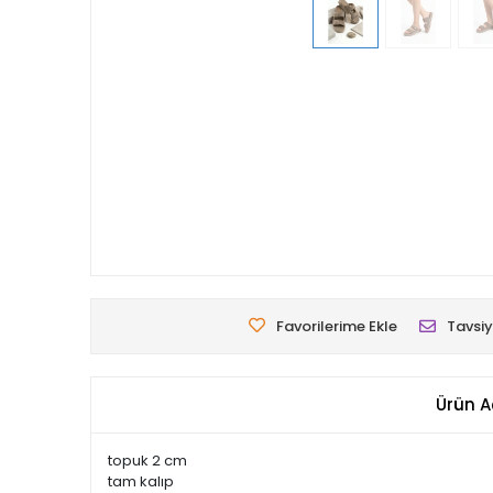
Favorilerime Ekle
Tavsiy
Ürün A
topuk 2 cm
tam kalıp