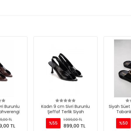
ri Burunlu
Kadın 9 cm Sivri Burunlu
Siyah Süet 
Kahverengi
Şeffaf Terlik Siyah
Tabanlı
9,00 TL
1.999,00 TL
%55
%50
9,00 TL
899,00 TL