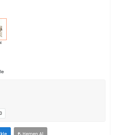
N
le
0
Ekle
Hemen Al