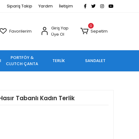
Sipariş Takip
Yardım
İletişim
0
Giriş Yap
Favorilerim
Sepetim
Üye Ol
PORTFÖY &
I
TERLİK
SANDALET
CLUTCH ÇANTA
Hasır Tabanlı Kadın Terlik