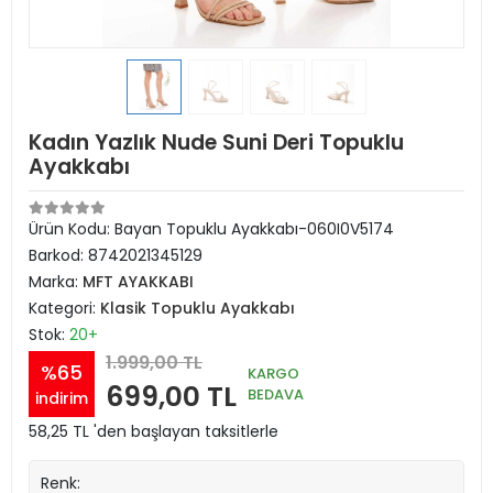
Kadın Yazlık Nude Suni Deri Topuklu
Ayakkabı
Ürün Kodu:
Bayan Topuklu Ayakkabı-060I0V5174
Barkod:
8742021345129
Marka:
MFT AYAKKABI
Kategori:
Klasik Topuklu Ayakkabı
Stok:
20+
1.999,00 TL
%65
KARGO
699,00 TL
BEDAVA
indirim
58,25 TL 'den başlayan taksitlerle
Renk: