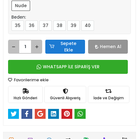
Nude
Beden:
35
36
37
38
39
40
Sepete
Hemen Al
Ekle
WHATSAPP İLE SİPARİŞ VER
Favorilerime ekle
Hızlı Gönderi
Güvenli Alışveriş
İade ve Değişim