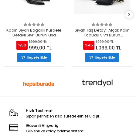
Kadın Siyah Bağcıklı Kurdele
Siyah Taş Detaylı Alçak Kalın
Detaylı Sivri Burun Kısa
Topuklu Sivri Burun
Topuklu Ayakkabı
Ayakkabı
1.999,00 TL
1.999,00 TL
%50
%45
999,00 TL
1.099,00 TL
Sepete Ekle
Sepete Ekle
Hızlı Teslimat
Siparişleriniz en kısa sürede elinize ulaşır.
Güvenli Alışveriş
Güvenli ve kolay ödeme sistemi