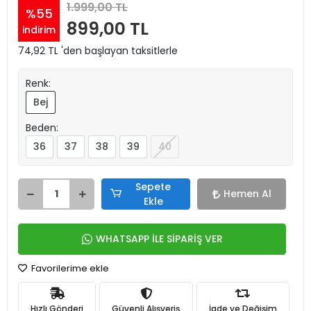
1.999,00 TL
%55
899,00 TL
indirim
74,92 TL 'den başlayan taksitlerle
Renk:
Bej
Beden:
36
37
38
39
40
Sepete
Hemen Al
Ekle
WHATSAPP İLE SİPARİŞ VER
Favorilerime ekle
Hızlı Gönderi
Güvenli Alışveriş
İade ve Değişim