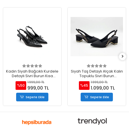
Kadın Siyah Bağcıklı Kurdele
Siyah Taş Detaylı Alçak Kalın
Detaylı Sivri Burun Kısa
Topuklu Sivri Burun
Topuklu Ayakkabı
Ayakkabı
1.999,00 TL
1.999,00 TL
%50
%45
999,00 TL
1.099,00 TL
Sepete Ekle
Sepete Ekle