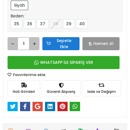
Siyah
Beden:
35
36
37
38
39
40
Sepete
Hemen Al
Ekle
WHATSAPP İLE SİPARİŞ VER
Favorilerime ekle
Hızlı Gönderi
Güvenli Alışveriş
İade ve Değişim