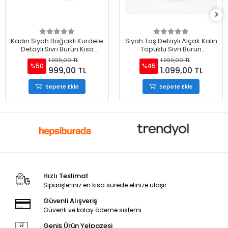
Kadın Siyah Bağcıklı Kurdele
Siyah Taş Detaylı Alçak Kalın
Detaylı Sivri Burun Kısa
Topuklu Sivri Burun
Topuklu Ayakkabı
Ayakkabı
1.999,00 TL
1.999,00 TL
%50
%45
999,00 TL
1.099,00 TL
Sepete Ekle
Sepete Ekle
Hızlı Teslimat
Siparişleriniz en kısa sürede elinize ulaşır.
Güvenli Alışveriş
Güvenli ve kolay ödeme sistemi
Geniş Ürün Yelpazesi