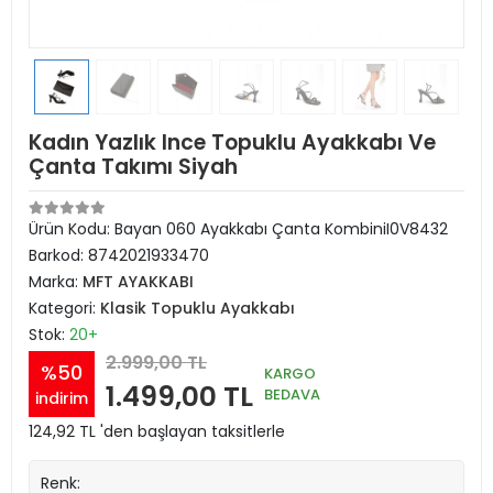
Kadın Yazlık Ince Topuklu Ayakkabı Ve
Çanta Takımı Siyah
Ürün Kodu:
Bayan 060 Ayakkabı Çanta KombiniI0V8432
Barkod:
8742021933470
Marka:
MFT AYAKKABI
Kategori:
Klasik Topuklu Ayakkabı
Stok:
20+
2.999,00 TL
%50
KARGO
1.499,00 TL
BEDAVA
indirim
124,92 TL 'den başlayan taksitlerle
Renk: