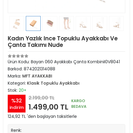
Kadın Yazlık Ince Topuklu Ayakkabı Ve
Çanta Takımı Nude
Ürün Kodu:
Bayan 060 Ayakkabı Çanta KombiniI0V8041
Barkod:
8742021314088
Marka:
MFT AYAKKABI
Kategori:
Klasik Topuklu Ayakkabı
Stok:
20+
2.199,00 TL
%32
KARGO
1.499,00 TL
BEDAVA
indirim
124,92 TL 'den başlayan taksitlerle
Renk: