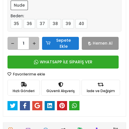
Nude
Beden:
35
36
37
38
39
40
Sepete
Hemen Al
Ekle
WHATSAPP İLE SİPARİŞ VER
Favorilerime ekle
Hızlı Gönderi
Güvenli Alışveriş
İade ve Değişim