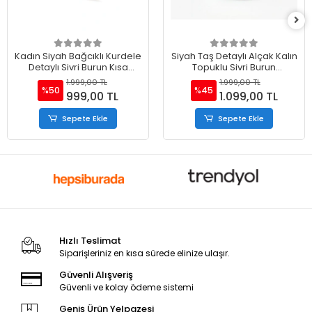
Kadın Siyah Bağcıklı Kurdele
Siyah Taş Detaylı Alçak Kalın
Detaylı Sivri Burun Kısa
Topuklu Sivri Burun
Topuklu Ayakkabı
Ayakkabı
1.999,00 TL
1.999,00 TL
%50
%45
999,00 TL
1.099,00 TL
Sepete Ekle
Sepete Ekle
Hızlı Teslimat
Siparişleriniz en kısa sürede elinize ulaşır.
Güvenli Alışveriş
Güvenli ve kolay ödeme sistemi
Geniş Ürün Yelpazesi