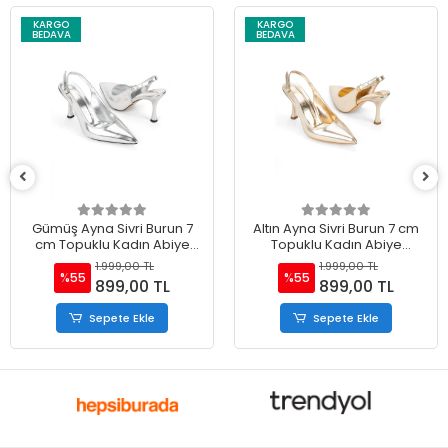
KARGO
KARGO
BEDAVA
BEDAVA
Gümüş Ayna Sivri Burun 7
Altın Ayna Sivri Burun 7 cm
cm Topuklu Kadın Abiye
Topuklu Kadın Abiye
Ayakkabı
Ayakkabı
1.999,00 TL
1.999,00 TL
%55
%55
899,00 TL
899,00 TL
Sepete Ekle
Sepete Ekle