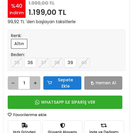
1.999,00 TL
%40
1.199,00 TL
indirim
99,92 TL 'den başlayan taksitlerle
Renk:
Altın
Beden:
35
36
37
38
39
40
Sepete
Hemen Al
Ekle
WHATSAPP İLE SİPARİŞ VER
Favorilerime ekle
Hızlı Gönderi
Güvenli Alışveriş
İade ve Değişim