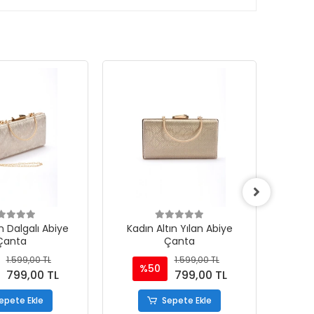
n Dalgalı Abiye
Kadın Altın Yılan Abiye
Kadın
Çanta
Çanta
1.599,00 TL
1.599,00 TL
%50
799,00 TL
799,00 TL
epete Ekle
Sepete Ekle