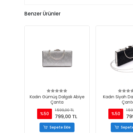
Benzer Ürünler
Kadın Gümüş Dalgalı Abiye
Kadın Siyah Da
Çanta
Çant
1.599,00 TL
1.59
%50
%50
799,00 TL
79
Sepete Ekle
Sepete