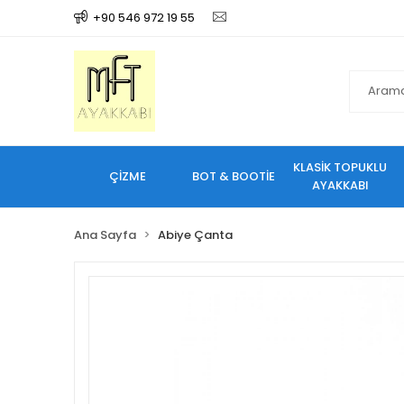
+90 546 972 19 55
KLASİK TOPUKLU
ÇİZME
BOT & BOOTİE
AYAKKABI
Ana Sayfa
Abiye Çanta