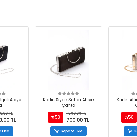
lgalı Abiye
Kadın Siyah Saten Abiye
Kadın Altı
a
Çanta
9,00 TL
1.599,00 TL
%50
%50
9,00 TL
799,00 TL
 Ekle
Sepete Ekle
S