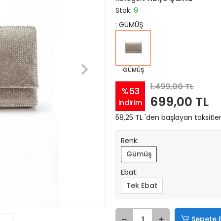
Stok:
9
: GÜMÜŞ
GÜMÜŞ
1.499,00 TL
%53
699,00 TL
indirim
58,25 TL 'den başlayan taksitler
Renk:
Gümüş
Ebat:
Tek Ebat
Sepete 