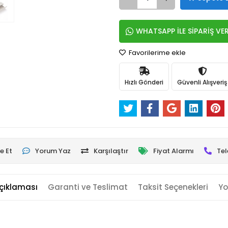
WHATSAPP İLE SİPARİŞ VE
Favorilerime ekle
Hızlı Gönderi
Güvenli Alışveriş
e Et
Yorum Yaz
Karşılaştır
Fiyat Alarmı
Tel
çıklaması
Garanti ve Teslimat
Taksit Seçenekleri
Yo