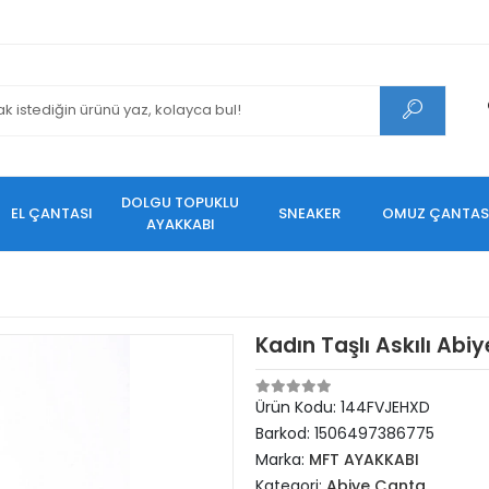
DOLGU TOPUKLU
EL ÇANTASI
SNEAKER
OMUZ ÇANTAS
AYAKKABI
Kadın Taşlı Askılı Ab
Ürün Kodu:
144FVJEHXD
Barkod:
1506497386775
Marka:
MFT AYAKKABI
Kategori:
Abiye Çanta