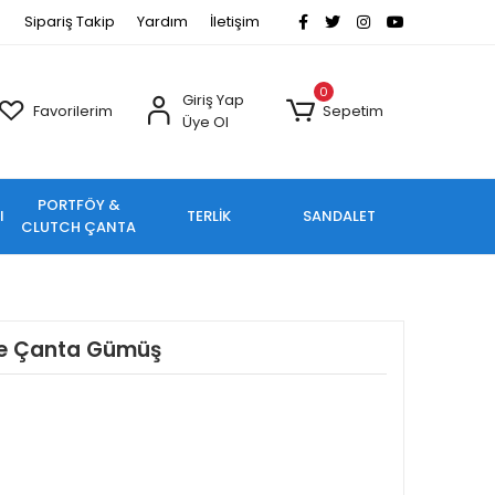
Sipariş Takip
Yardım
İletişim
0
Giriş Yap
Favorilerim
Sepetim
Üye Ol
PORTFÖY &
I
TERLİK
SANDALET
CLUTCH ÇANTA
iye Çanta Gümüş