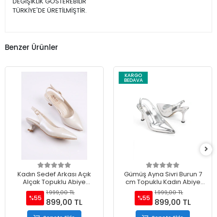
DEĞİŞİKLİK GÖSTEREBİLİR
TÜRKİYE'DE ÜRETİLMİŞTİR.
Benzer Ürünler
KARGO
BEDAVA
Kadın Sedef Arkası Açık
Gümüş Ayna Sivri Burun 7
Alçak Topuklu Abiye
cm Topuklu Kadın Abiye
Ayakkabı
Ayakkabı
1.999,00 TL
1.999,00 TL
%55
%55
899,00 TL
899,00 TL