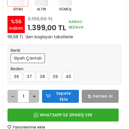
SİYAH
ALTIN
GÜMÜŞ
3.199,00 TL
%56
KARGO
1.399,00 TL
BEDAVA
indirim
116,58 TL 'den başlayan taksitlerle
Renk:
Siyah Çantalı
Beden:
36
37
38
39
40
Sepete
Hemen Al
Ekle
WHATSAPP İLE SİPARİŞ VER
Favorilerime ekle