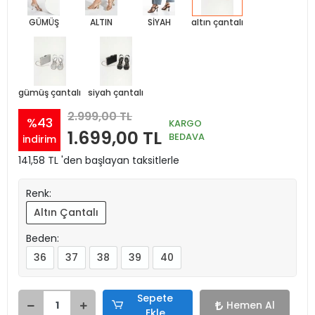
GÜMÜŞ
ALTIN
SİYAH
altın çantalı
gümüş çantalı
siyah çantalı
2.999,00 TL
%43
KARGO
1.699,00 TL
BEDAVA
indirim
141,58 TL 'den başlayan taksitlerle
Renk:
Altın Çantalı
Beden:
36
37
38
39
40
Sepete
Hemen Al
Ekle