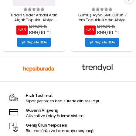
Kadın Sedef Arkası Açık
Gümüş Ayna Sivri Burun 7
Alçak Topuklu Abiye
cm Topuklu Kadın Abiye
Ayakkabı
Ayakkabı
1.999,00 TL
1.999,00 TL
%55
%55
899,00 TL
899,00 TL
Sepete Ekle
Sepete Ekle
Hızlı Teslimat
Siparişleriniz en kısa sürede elinize ulaşır.
Güvenli Alışveriş
Güvenli ve kolay ödeme sistemi
Geniş Ürün Yelpazesi
Binlerce ürün ve kampanya seçeneği