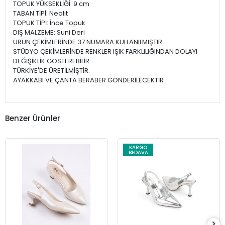
TOPUK YÜKSEKLİĞİ: 9 cm
TABAN TİPİ: Neolit
TOPUK TİPİ: İnce Topuk
DIŞ MALZEME: Suni Deri
ÜRÜN ÇEKİMLERİNDE 37 NUMARA KULLANILMIŞTIR
STÜDYO ÇEKİMLERİNDE RENKLER IŞIK FARKLILIĞINDAN DOLAYI
DEĞİŞİKLİK GÖSTEREBİLİR
TÜRKİYE'DE ÜRETİLMİŞTİR.
AYAKKABI VE ÇANTA BERABER GÖNDERİLECEKTİR
Benzer Ürünler
KARGO
BEDAVA