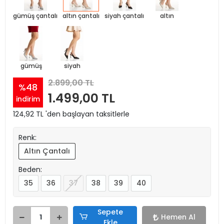
gümüş çantalı
altın çantalı
siyah çantalı
altın
gümüş
siyah
2.899,00 TL
%48
1.499,00 TL
indirim
124,92 TL 'den başlayan taksitlerle
Renk:
Altın Çantalı
Beden:
35
36
37
38
39
40
Sepete
Hemen Al
Ekle