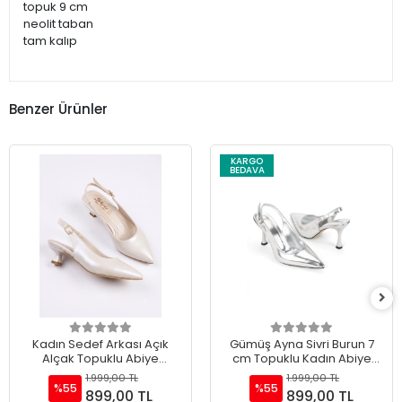
topuk 9 cm
neolit taban
tam kalıp
Benzer Ürünler
KARGO
BEDAVA
Kadın Sedef Arkası Açık
Gümüş Ayna Sivri Burun 7
Alçak Topuklu Abiye
cm Topuklu Kadın Abiye
Ayakkabı
Ayakkabı
1.999,00 TL
1.999,00 TL
%55
%55
899,00 TL
899,00 TL