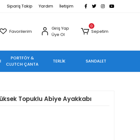
Sipariş Takip
Yardım
İletişim
0
Giriş Yap
Favorilerim
Sepetim
Üye Ol
PORTFÖY &
I
TERLİK
SANDALET
CLUTCH ÇANTA
üksek Topuklu Abiye Ayakkabı