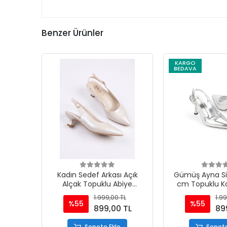
Benzer Ürünler
KARGO
BEDAVA
Kadın Sedef Arkası Açık
Gümüş Ayna Siv
Alçak Topuklu Abiye
cm Topuklu Ka
Ayakkabı
Ayakka
1.999,00 TL
1.99
%55
%55
899,00 TL
89
Sepete Ekle
Sepete