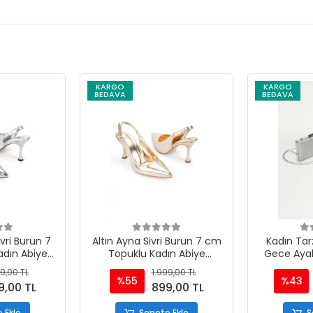
KARGO
KARGO
BEDAVA
BEDAVA
ri Burun 7
Altın Ayna Sivri Burun 7 cm
Kadın Tar
dın Abiye
Topuklu Kadın Abiye
Gece Aya
bı
Ayakkabı
Takı
9,00 TL
1.999,00 TL
%55
%43
9,00 TL
899,00 TL
 Ekle
Sepete Ekle
S