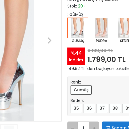
Stok:
20+
: GÜMÜŞ
GÜMÜŞ
PUDRA
SEDE
3.199,00 TL
%44
1.799,00 TL
indirim
149,92 TL 'den başlayan taksitle
Renk:
Gümüş
Beden:
35
36
37
38
3
Sepete 