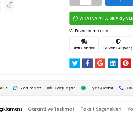
WHATSAPP İLE SİPARİŞ VE
Favorilerime ekle
Hızlı Gönderi
Güvenli Alışveriş
e Et
Yorum Yaz
Karşılaştır
Fiyat Alarmı
Tel
çıklaması
Garanti ve Teslimat
Taksit Seçenekleri
Yo