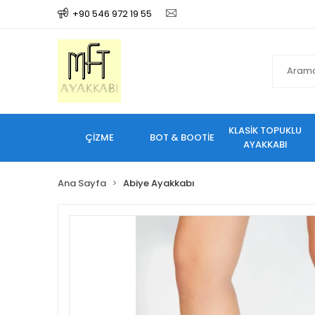
+90 546 972 19 55
KLASİK TOPUKLU
ÇİZME
BOT & BOOTİE
AYAKKABI
Ana Sayfa
Abiye Ayakkabı