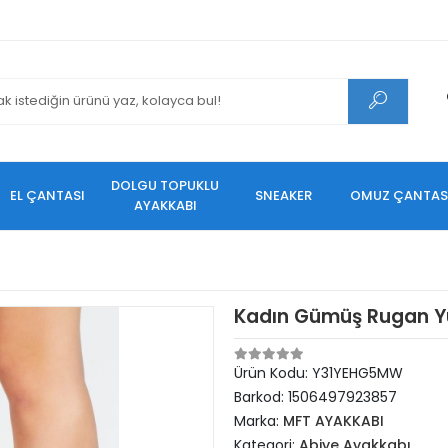
DOLGU TOPUKLU
EL ÇANTASI
SNEAKER
OMUZ ÇANTAS
AYAKKABI
Kadın Gümüş Rugan Y
Ürün Kodu:
Y31YEHG5MW
Barkod:
1506497923857
Marka:
MFT AYAKKABI
Kategori:
Abiye Ayakkabı