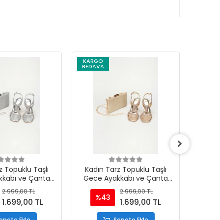
KARGO
KARG
BEDAVA
BEDAV
z Topuklu Taşlı
Kadın Tarz Topuklu Taşlı
Kadın
kkabı ve Çanta
Gece Ayakkabı ve Çanta
Gece
mı Gümüş
Takımı Altın
2.999,00 TL
2.999,00 TL
%43
%
1.699,00 TL
1.699,00 TL
epete Ekle
Sepete Ekle