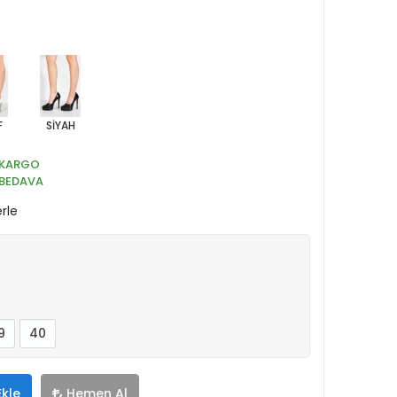
F
SİYAH
KARGO
BEDAVA
rle
9
40
Ekle
Hemen Al