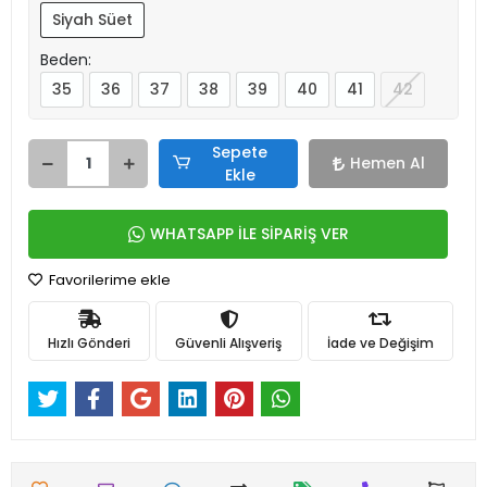
Siyah Süet
Beden:
35
36
37
38
39
40
41
42
Sepete
Hemen Al
Ekle
WHATSAPP İLE SİPARİŞ VER
Favorilerime ekle
Hızlı Gönderi
Güvenli Alışveriş
İade ve Değişim