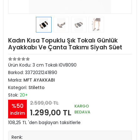
Kadın Kısa Topuklu Şık Tokalı Günlük
Ayakkabı Ve Çanta Takımı Siyah Süet
Ürün Kodu:
3 cm Tokalı I0V8090
Barkod:
3372021241890
Marka:
MFT AYAKKABI
Kategori:
Stiletto
Stok:
20+
2.599,00 TL
%50
KARGO
1.299,00 TL
BEDAVA
indirim
108,25 TL 'den başlayan taksitlerle
Renk: