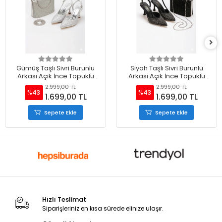
Gümüş Taşlı Sivri Burunlu
Siyah Taşlı Sivri Burunlu
Arkası Açık İnce Topuklu
Arkası Açık İnce Topuklu
Stiletto ve Çanta Takımı
Stiletto ve Çanta Takımı
2.999,00 TL
2.999,00 TL
%43
%43
1.699,00 TL
1.699,00 TL
Sepete Ekle
Sepete Ekle
Hızlı Teslimat
Siparişleriniz en kısa sürede elinize ulaşır.