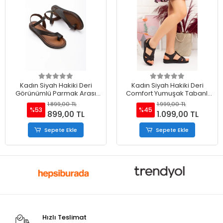
Kadın Siyah Hakiki Deri
Kadın Siyah Hakiki Deri
Görünümlü Parmak Arası
Comfort Yumuşak Tabanlı
Sandalet
Ortopedik Sandalet
1.899,00 TL
1.999,00 TL
%53
%45
899,00 TL
1.099,00 TL
Sepete Ekle
Sepete Ekle
Hızlı Teslimat