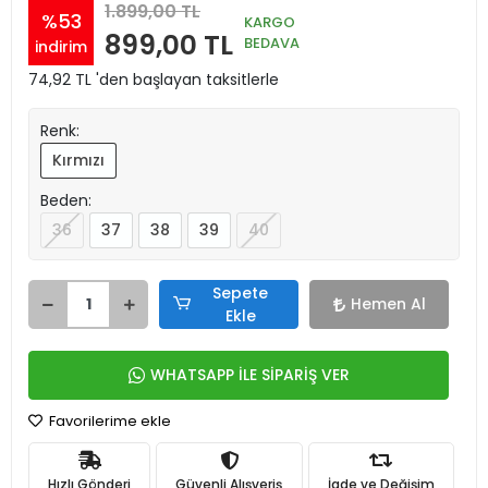
1.899,00 TL
%53
KARGO
899,00 TL
BEDAVA
indirim
74,92 TL 'den başlayan taksitlerle
Renk:
Kırmızı
Beden:
36
37
38
39
40
Sepete
Hemen Al
Ekle
WHATSAPP İLE SİPARİŞ VER
Favorilerime ekle
Hızlı Gönderi
Güvenli Alışveriş
İade ve Değişim