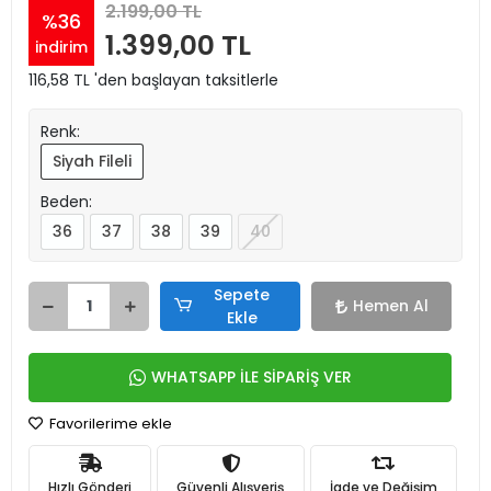
2.199,00 TL
%36
1.399,00 TL
indirim
116,58 TL 'den başlayan taksitlerle
Renk:
Siyah Fileli
Beden:
36
37
38
39
40
Sepete
Hemen Al
Ekle
WHATSAPP İLE SİPARİŞ VER
Favorilerime ekle
Hızlı Gönderi
Güvenli Alışveriş
İade ve Değişim