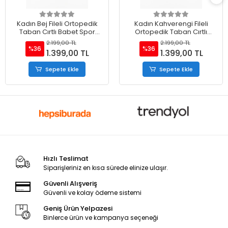
Kadın Bej Fileli Ortopedik
Kadın Kahverengi Fileli
Taban Cırtlı Babet Spor
Ortopedik Taban Cırtlı
Ayakkabı
Babet Spor Ayakkabı
2.199,00 TL
2.199,00 TL
%36
%36
1.399,00 TL
1.399,00 TL
Sepete Ekle
Sepete Ekle
Hızlı Teslimat
Siparişleriniz en kısa sürede elinize ulaşır.
Güvenli Alışveriş
Güvenli ve kolay ödeme sistemi
Geniş Ürün Yelpazesi
Binlerce ürün ve kampanya seçeneği