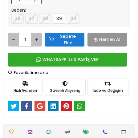
Beden:
36
37
38
39
40
Sepete
Hemen Al
Ekle
WHATSAPP İLE SİPARİŞ VER
Favorilerime ekle
Hızlı Gönderi
Güvenli Alışveriş
İade ve Değişim