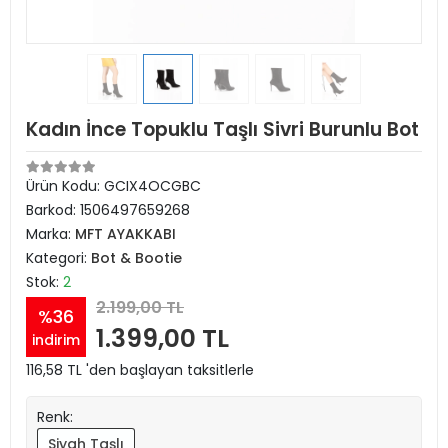
Kadın İnce Topuklu Taşlı Sivri Burunlu Bot
Ürün Kodu:
GCIX4OCGBC
Barkod:
1506497659268
Marka:
MFT AYAKKABI
Kategori:
Bot & Bootie
Stok:
2
2.199,00 TL
%36
1.399,00 TL
indirim
116,58 TL 'den başlayan taksitlerle
Renk:
Siyah Taşlı