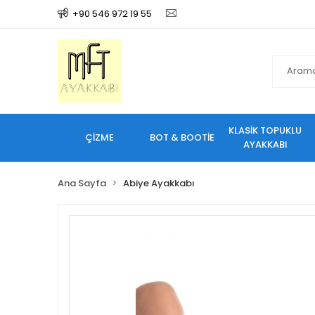
+90 546 972 19 55
KLASİK TOPUKLU
ÇİZME
BOT & BOOTİE
AYAKKABI
Ana Sayfa
Abiye Ayakkabı