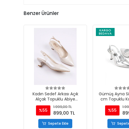
Benzer Ürünler
KARGO
BEDAVA
Kadın Sedef Arkası Açık
Gümüş Ayna Siv
Alçak Topuklu Abiye
cm Topuklu Ka
Ayakkabı
Ayakka
1.999,00 TL
1.99
%55
%55
899,00 TL
89
Sepete Ekle
Sepete