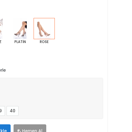
Z
PLATİN
ROSE
rle
9
40
Ekle
Hemen Al