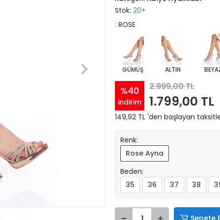
Stok:
20+
: ROSE
GÜMÜŞ
ALTIN
BEYA
2.999,00 TL
%40
1.799,00 TL
indirim
149,92 TL 'den başlayan taksitle
Renk:
Rose Ayna
Beden:
35
36
37
38
3
Sepete 