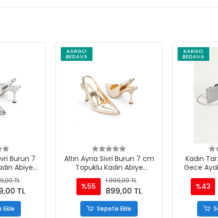
KARGO
KARGO
BEDAVA
BEDAVA
ri Burun 7
Altın Ayna Sivri Burun 7 cm
Kadın Tar
dın Abiye
Topuklu Kadın Abiye
Gece Aya
bı
Ayakkabı
Takı
9,00 TL
1.999,00 TL
%55
%43
9,00 TL
899,00 TL
 Ekle
Sepete Ekle
S