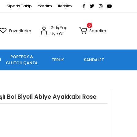
Sipariş Takip
Yardım
İletişim
0
Giriş Yap
Favorilerim
Sepetim
Üye Ol
PORTFÖY &
I
TERLİK
SANDALET
CLUTCH ÇANTA
lı Bol Biyeli Abiye Ayakkabı Rose