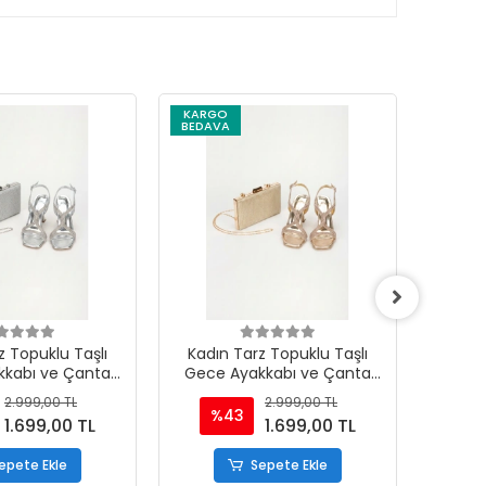
KARGO
KARG
BEDAVA
BEDAV
z Topuklu Taşlı
Kadın Tarz Topuklu Taşlı
Kadın
kkabı ve Çanta
Gece Ayakkabı ve Çanta
Gece
mı Gümüş
Takımı Altın
2.999,00 TL
2.999,00 TL
%43
%
1.699,00 TL
1.699,00 TL
epete Ekle
Sepete Ekle