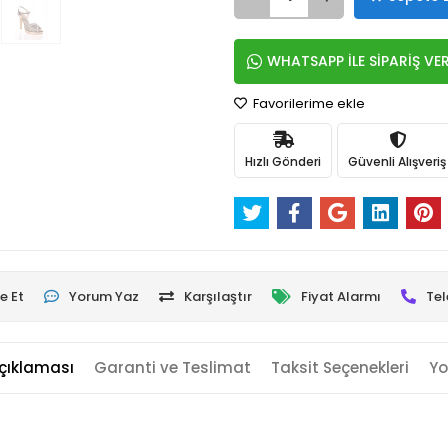
WHATSAPP İLE SİPARİŞ VE
Favorilerime ekle
Hızlı Gönderi
Güvenli Alışveriş
e Et
Yorum Yaz
Karşılaştır
Fiyat Alarmı
Tel
çıklaması
Garanti ve Teslimat
Taksit Seçenekleri
Yo