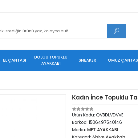
DOLGU TOPUKLU
EL ÇANTASI
SNEAKER
OMUZ ÇANTAS
AYAKKABI
Kadın İnce Topuklu Taş
Ürün Kodu:
QVBDLVDVVE
Barkod:
1506497540146
Marka:
MFT AYAKKABI
Kategori:
Abiye Ayakkabı