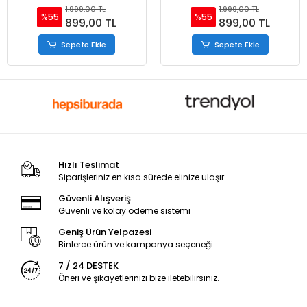
Ayakkabı
Ayakkabı
1.999,00 TL
1.999,00 TL
%55
%55
899,00 TL
899,00 TL
Sepete Ekle
Sepete Ekle
Hızlı Teslimat
Siparişleriniz en kısa sürede elinize ulaşır.
Güvenli Alışveriş
Güvenli ve kolay ödeme sistemi
Geniş Ürün Yelpazesi
Binlerce ürün ve kampanya seçeneği
7 / 24 DESTEK
Öneri ve şikayetlerinizi bize iletebilirsiniz.