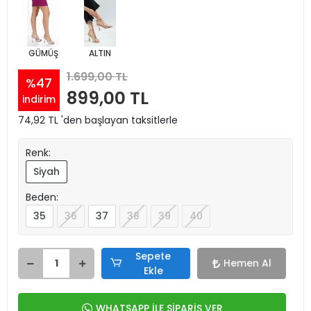
GÜMÜŞ
ALTIN
1.699,00 TL
%47
899,00 TL
indirim
74,92 TL 'den başlayan taksitlerle
Renk:
Siyah
Beden:
35
36
37
38
39
40
Sepete
Hemen Al
Ekle
WHATSAPP İLE SİPARİŞ VER