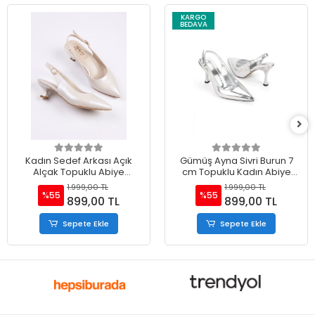
KARGO
BEDAVA
Kadın Sedef Arkası Açık
Gümüş Ayna Sivri Burun 7
Alçak Topuklu Abiye
cm Topuklu Kadın Abiye
Ayakkabı
Ayakkabı
1.999,00 TL
1.999,00 TL
%55
%55
899,00 TL
899,00 TL
Sepete Ekle
Sepete Ekle