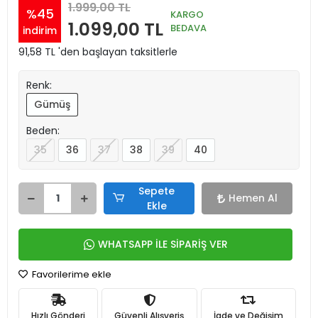
1.999,00 TL
%45
KARGO
1.099,00 TL
BEDAVA
indirim
91,58 TL 'den başlayan taksitlerle
Renk:
Gümüş
Beden:
35
36
37
38
39
40
Sepete
Hemen Al
Ekle
WHATSAPP İLE SİPARİŞ VER
Favorilerime ekle
Hızlı Gönderi
Güvenli Alışveriş
İade ve Değişim