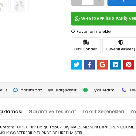
WHATSAPP İLE SİPARİŞ VE
Favorilerime ekle
Hızlı Gönderi
Güvenli Alışveriş
e Et
Yorum Yaz
Karşılaştır
Fiyat Alarmı
Tel
çıklaması
Garanti ve Teslimat
Taksit Seçenekleri
Yo
liüretan; TOPUK TİPİ: Dolgu Topuk; DIŞ MALZEME: Suni Deri; ÜRÜN ÇEKİ
İKLİK GÖSTEREBİLİR TÜRKİYE'DE ÜRETİLMİŞTİR