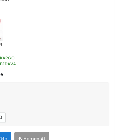
N
KARGO
BEDAVA
le
0
Ekle
Hemen Al