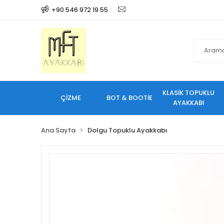
+90 546 972 19 55
KLASİK TOPUKLU
ÇİZME
BOT & BOOTİE
AYAKKABI
Ana Sayfa
Dolgu Topuklu Ayakkabı