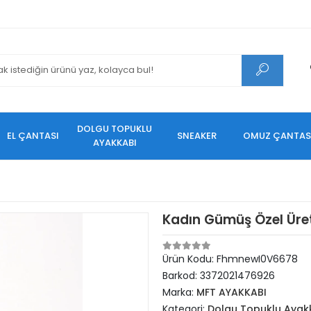
DOLGU TOPUKLU
EL ÇANTASI
SNEAKER
OMUZ ÇANTAS
AYAKKABI
Kadın Gümüş Özel Üre
Ürün Kodu:
FhmnewI0V6678
Barkod:
3372021476926
Marka:
MFT AYAKKABI
Kategori:
Dolgu Topuklu Ayak