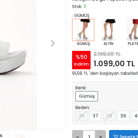
Stok:
11
: GÜMÜŞ
GÜMÜŞ
ALTIN
PLATİ
2.199,00 TL
%50
1.099,00 TL
indirim
91,58 TL 'den başlayan taksitler
Renk:
Gümüş
Beden:
36
37
38
39
4
Sepete 