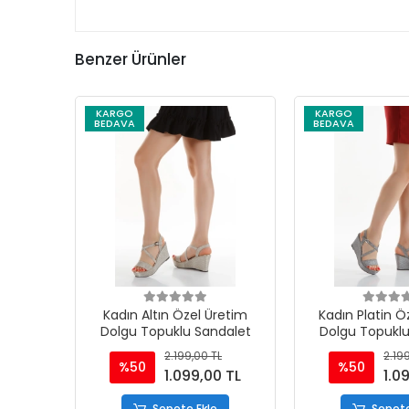
Benzer Ürünler
KARGO
KARGO
BEDAVA
BEDAVA
Kadın Altın Özel Üretim
Kadın Platin Ö
Dolgu Topuklu Sandalet
Dolgu Topuklu
2.199,00 TL
2.19
%50
%50
1.099,00 TL
1.0
Sepete Ekle
Sepete