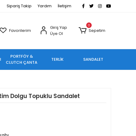
Sipariş Takip
Yardım
İletişim
0
Giriş Yap
Favorilerim
Sepetim
Üye Ol
PORTFÖY &
I
TERLİK
SANDALET
CLUTCH ÇANTA
tim Dolgu Topuklu Sandalet
kabı