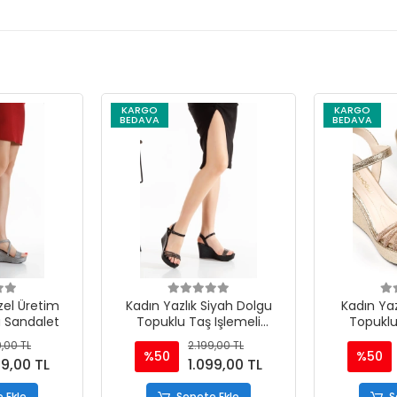
KARGO
KARGO
BEDAVA
BEDAVA
zel Üretim
Kadın Yazlık Siyah Dolgu
Kadın Yaz
 Sandalet
Topuklu Taş Işlemeli
Topuklu
Sandalet
S
9,00 TL
2.199,00 TL
%50
%50
99,00 TL
1.099,00 TL
 Ekle
Sepete Ekle
S