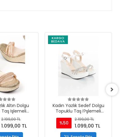
KARGO
KARG
BEDAVA
BEDAV
lık Altın Dolgu
Kadın Yazlık Sedef Dolgu
Kadın
 Taş Işlemeli
Topuklu Taş I?şlemeli
Top
andalet
Sandalet
2.199,00 TL
2.199,00 TL
%50
%
1.099,00 TL
1.099,00 TL
epete Ekle
Sepete Ekle