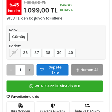
1.999,00 TL
%45
KARGO
1.099,00 TL
BEDAVA
indirim
91,58 TL 'den başlayan taksitlerle
Renk:
Gümüş
Beden:
35
36
37
38
39
40
Sepete
Hemen Al
Ekle
WHATSAPP İLE SİPARİŞ VER
Favorilerime ekle
Hızlı Gönderi
Güvenli Alışveriş
İade ve Değişim