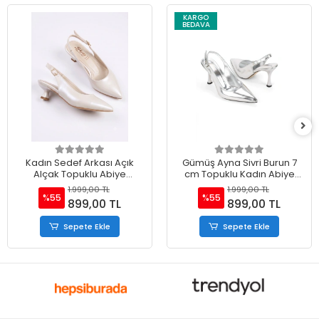
KARGO
BEDAVA
Kadın Sedef Arkası Açık
Gümüş Ayna Sivri Burun 7
Alçak Topuklu Abiye
cm Topuklu Kadın Abiye
Ayakkabı
Ayakkabı
1.999,00 TL
1.999,00 TL
%55
%55
899,00 TL
899,00 TL
Sepete Ekle
Sepete Ekle