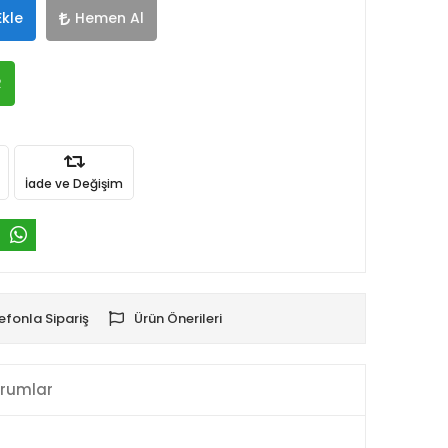
Ekle
Hemen Al
R
İade ve Değişim
efonla Sipariş
Ürün Önerileri
rumlar