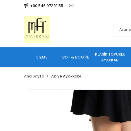
+90 546 972 19 55
KLASİK TOPUKLU
ÇİZME
BOT & BOOTİE
AYAKKABI
Ana Sayfa
Abiye Ayakkabı