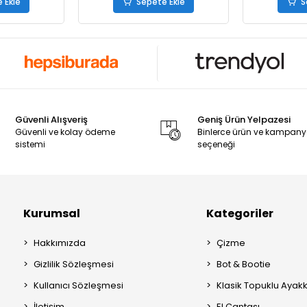
 Ekle
Sepete Ekle
S
Güvenli Alışveriş
Geniş Ürün Yelpazesi
Güvenli ve kolay ödeme
Binlerce ürün ve kampan
sistemi
seçeneği
Kurumsal
Kategoriler
Hakkımızda
Çizme
Gizlilik Sözleşmesi
Bot & Bootie
Kullanıcı Sözleşmesi
Klasik Topuklu Ayak
İletişim
El Çantası