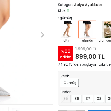
Kategori:
Abiye Ayakkabı
Stok:
11
: gümüş
altın
gümüş
altın ça
1.999,00 TL
%55
899,00 TL
indirim
74,92 TL 'den başlayan taksitle
Renk:
Gümüş
Beden:
35
36
37
38
3