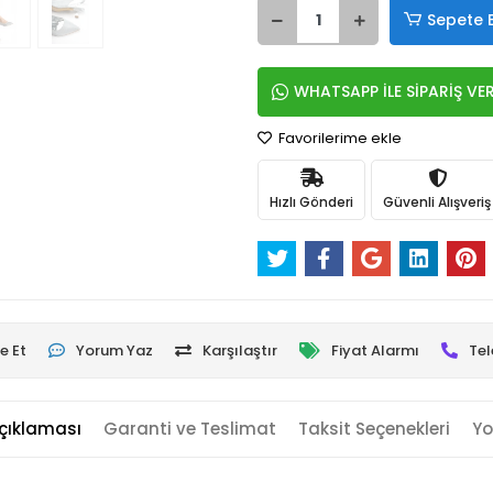
Sepete 
WHATSAPP İLE SİPARİŞ VE
Favorilerime ekle
Hızlı Gönderi
Güvenli Alışveriş
e Et
Yorum Yaz
Karşılaştır
Fiyat Alarmı
Tel
çıklaması
Garanti ve Teslimat
Taksit Seçenekleri
Yo