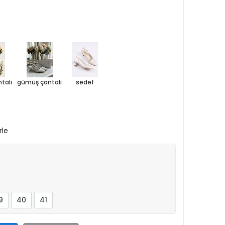
ntalı
gümüş çantalı
sedef
rle
9
40
41