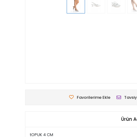
Favorilerime Ekle
Tavsiy
Ürün A
tOPUK 4 CM