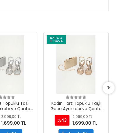
KARGO
KARG
BEDAVA
BEDAV
z Topuklu Taşlı
Kadın Tarz Topuklu Taşlı
Kadın
kkabı ve Çanta
Gece Ayakkabı ve Çanta
Gece
mı Gümüş
Takımı Altın
2.999,00 TL
2.999,00 TL
%43
%
1.699,00 TL
1.699,00 TL