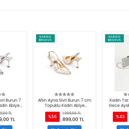
KARGO
KARGO
BEDAVA
BEDAVA
ri Burun 7
Altın Ayna Sivri Burun 7 cm
Kadın Tar
dın Abiye
Topuklu Kadın Abiye
Gece Aya
bı
Ayakkabı
Takı
9,00 TL
1.999,00 TL
%55
%43
9,00 TL
899,00 TL