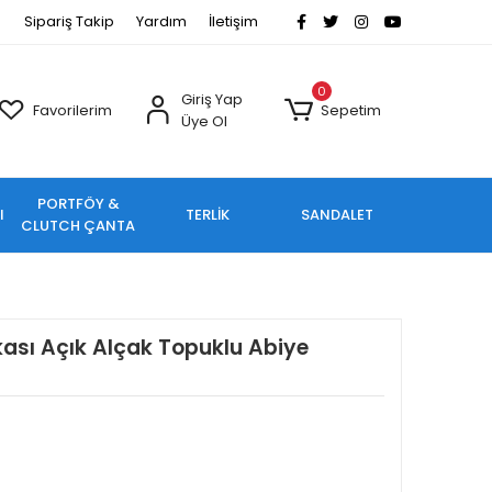
Sipariş Takip
Yardım
İletişim
0
Giriş Yap
Favorilerim
Sepetim
Üye Ol
PORTFÖY &
I
TERLİK
SANDALET
CLUTCH ÇANTA
ası Açık Alçak Topuklu Abiye