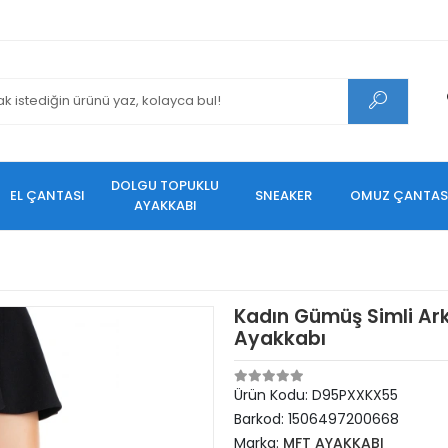
DOLGU TOPUKLU
EL ÇANTASI
SNEAKER
OMUZ ÇANTAS
AYAKKABI
Kadın Gümüş Simli Ark
Ayakkabı
Ürün Kodu:
D95PXXKX55
Barkod:
1506497200668
Marka:
MFT AYAKKABI