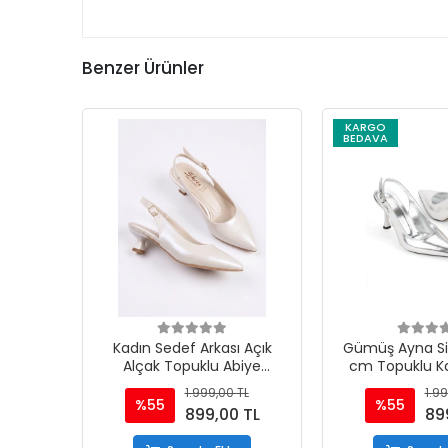
Benzer Ürünler
KARGO
BEDAVA
Kadın Sedef Arkası Açık
Gümüş Ayna Siv
Alçak Topuklu Abiye
cm Topuklu Ka
Ayakkabı
Ayakka
1.999,00 TL
1.99
%55
%55
899,00 TL
89