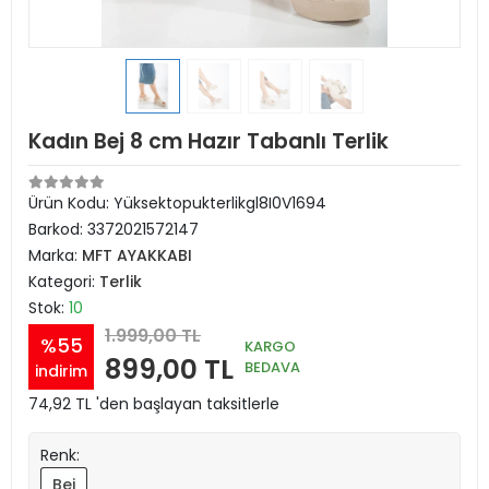
Kadın Bej 8 cm Hazır Tabanlı Terlik
Ürün Kodu:
Yüksektopukterlikgl8I0V1694
Barkod:
3372021572147
Marka:
MFT AYAKKABI
Kategori:
Terlik
Stok:
10
1.999,00 TL
%55
KARGO
899,00 TL
BEDAVA
indirim
74,92 TL 'den başlayan taksitlerle
Renk:
Bej