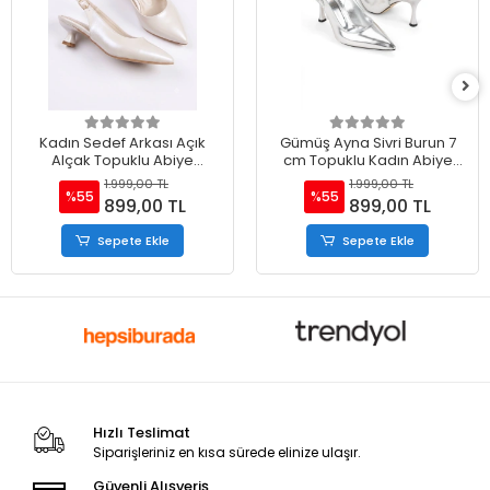
Kadın Sedef Arkası Açık
Gümüş Ayna Sivri Burun 7
Alçak Topuklu Abiye
cm Topuklu Kadın Abiye
Ayakkabı
Ayakkabı
1.999,00 TL
1.999,00 TL
%55
%55
899,00 TL
899,00 TL
Sepete Ekle
Sepete Ekle
Hızlı Teslimat
Siparişleriniz en kısa sürede elinize ulaşır.
Güvenli Alışveriş