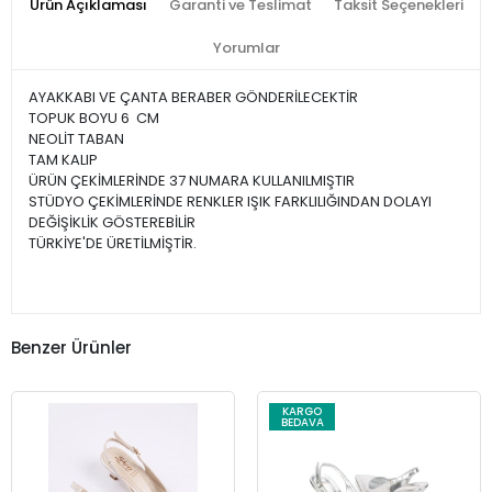
Ürün Açıklaması
Garanti ve Teslimat
Taksit Seçenekleri
Yorumlar
AYAKKABI VE ÇANTA BERABER GÖNDERİLECEKTİR
TOPUK BOYU 6 CM
NEOLİT TABAN
TAM KALIP
ÜRÜN ÇEKİMLERİNDE 37 NUMARA KULLANILMIŞTIR
STÜDYO ÇEKİMLERİNDE RENKLER IŞIK FARKLILIĞINDAN DOLAYI
DEĞİŞİKLİK GÖSTEREBİLİR
TÜRKİYE'DE ÜRETİLMİŞTİR.
Benzer Ürünler
KARGO
BEDAVA