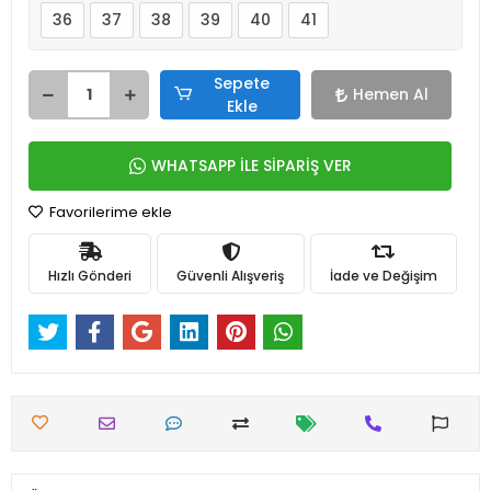
36
37
38
39
40
41
Sepete
Hemen Al
Ekle
WHATSAPP İLE SİPARİŞ VER
Favorilerime ekle
Hızlı Gönderi
Güvenli Alışveriş
İade ve Değişim