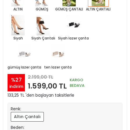
ALTIN
GÜMÜŞ
GÜMÜŞ ÇANTALI
ALTIN ÇANTALI
Siyah
Siyah Çantalı
Siyah lazer çanta
gümüş lazer çanta
ten lazer çanta
2.199,00 TL
%27
KARGO
1.599,00 TL
BEDAVA
indirim
133,25 TL 'den başlayan taksitlerle
Renk:
Altın Çantalı
Beden: