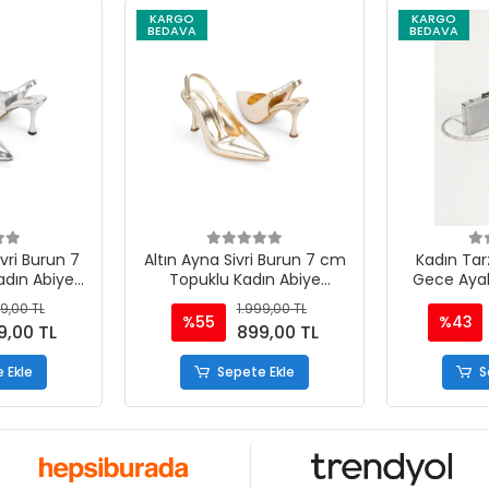
KARGO
KARGO
BEDAVA
BEDAVA
ri Burun 7
Altın Ayna Sivri Burun 7 cm
Kadın Tar
dın Abiye
Topuklu Kadın Abiye
Gece Aya
bı
Ayakkabı
Takı
9,00 TL
1.999,00 TL
%55
%43
9,00 TL
899,00 TL
 Ekle
Sepete Ekle
S