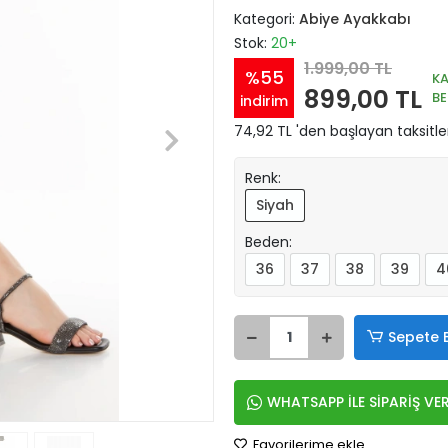
Kategori:
Abiye Ayakkabı
Stok:
20+
1.999,00 TL
%55
K
899,00 TL
B
indirim
74,92 TL 'den başlayan taksitle
Renk:
Siyah
Beden:
36
37
38
39
4
Sepete 
WHATSAPP İLE SİPARİŞ VE
Favorilerime ekle