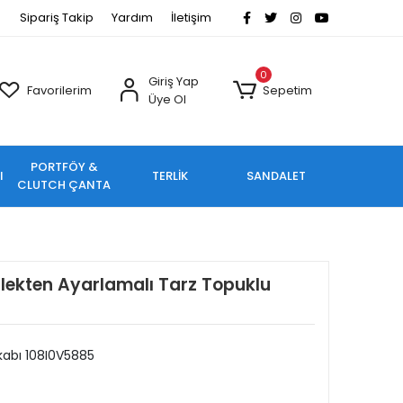
Sipariş Takip
Yardım
İletişim
0
Giriş Yap
Favorilerim
Sepetim
Üye Ol
PORTFÖY &
I
TERLİK
SANDALET
CLUTCH ÇANTA
ilekten Ayarlamalı Tarz Topuklu
abı 108I0V5885