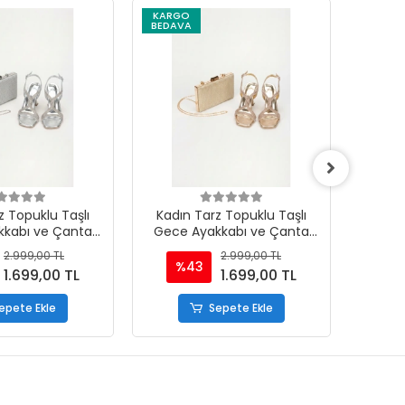
KARGO
KARG
BEDAVA
BEDAV
z Topuklu Taşlı
Kadın Tarz Topuklu Taşlı
Kadın
kkabı ve Çanta
Gece Ayakkabı ve Çanta
Gece
mı Gümüş
Takımı Altın
2.999,00 TL
2.999,00 TL
%43
%
1.699,00 TL
1.699,00 TL
epete Ekle
Sepete Ekle