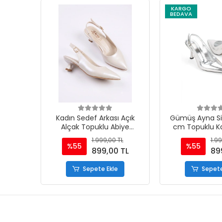
KARGO
BEDAVA
Kadın Sedef Arkası Açık
Gümüş Ayna Siv
Alçak Topuklu Abiye
cm Topuklu Ka
Ayakkabı
Ayakka
1.999,00 TL
1.99
%55
%55
899,00 TL
89
Sepete Ekle
Sepete