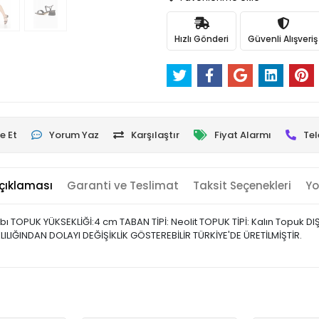
Hızlı Gönderi
Güvenli Alışveriş
e Et
Yorum Yaz
Karşılaştır
Fiyat Alarmı
Tel
çıklaması
Garanti ve Teslimat
Taksit Seçenekleri
Yo
abı TOPUK YÜKSEKLİĞİ:4 cm TABAN TİPİ: Neolit TOPUK TİPİ: Kalın Topuk
ILIĞINDAN DOLAYI DEĞİŞİKLİK GÖSTEREBİLİR TÜRKİYE'DE ÜRETİLMİŞTİR.