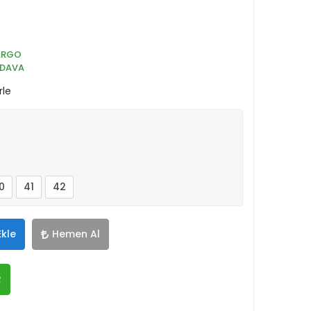
ARGO
EDAVA
rle
0
41
42
Ekle
Hemen Al
R