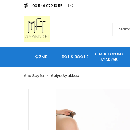
+90 546 972 19 55
KLASİK TOPUKLU
ÇİZME
BOT & BOOTİE
AYAKKABI
Ana Sayfa
Abiye Ayakkabı