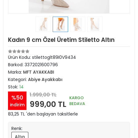
Kadın 9 cm Özel Üretim Stiletto Altın
Ürün Kodu:
stilettoglt89I0V9434
Barkod:
3372021600796
Marka:
MFT AYAKKABI
Kategori:
Abiye Ayakkabı
Stok:
14
1.999,00 TL
%50
KARGO
999,00 TL
BEDAVA
indirim
83,25 TL 'den başlayan taksitlerle
Renk:
Altın