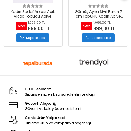
Kadın Sedef Arkası Açık
Gümüş Ayna Sivri Burun 7
Alçak Topuklu Abiye
cm Topuklu Kadın Abiye
Ayakkabı
Ayakkabı
1.999,00 TL
1.999,00 TL
%55
%55
899,00 TL
899,00 TL
Sepete Ekle
Sepete Ekle
Hızlı Teslimat
Siparişleriniz en kısa sürede elinize ulaşır.
Güvenli Alışveriş
Güvenli ve kolay ödeme sistemi
Geniş Ürün Yelpazesi
Binlerce ürün ve kampanya seçeneği