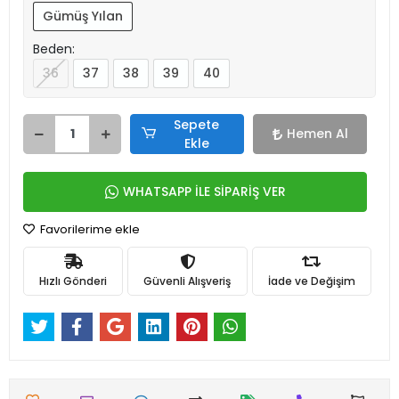
Gümüş Yılan
Beden:
36
37
38
39
40
Sepete
Hemen Al
Ekle
WHATSAPP İLE SİPARİŞ VER
Favorilerime ekle
Hızlı Gönderi
Güvenli Alışveriş
İade ve Değişim