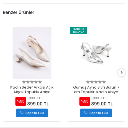
Benzer Ürünler
KARGO
BEDAVA
Kadın Sedef Arkası Açık
Gümüş Ayna Sivri Burun 7
Alçak Topuklu Abiye
cm Topuklu Kadın Abiye
Ayakkabı
Ayakkabı
1.999,00 TL
1.999,00 TL
%55
%55
899,00 TL
899,00 TL
Sepete Ekle
Sepete Ekle