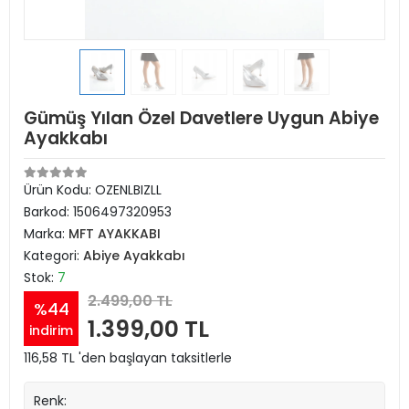
Gümüş Yılan Özel Davetlere Uygun Abiye
Ayakkabı
Ürün Kodu:
OZENLBIZLL
Barkod:
1506497320953
Marka:
MFT AYAKKABI
Kategori:
Abiye Ayakkabı
Stok:
7
2.499,00 TL
%44
1.399,00 TL
indirim
116,58 TL 'den başlayan taksitlerle
Renk: